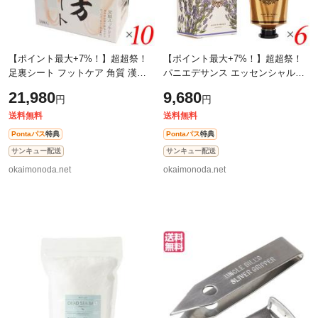
【ポイント最大+7%！】超超祭！
【ポイント最大+7%！】超超祭！
足裏シート フットケア 角質 漢方
パニエデサンス エッセンシャルズ
足裏シート(足裏シート×28枚 固定
ハンドクリーム 75mL ラベンダー
21,980
9,680
円
円
テープ×28枚) 10セット 送料無料
6本セット 手 シアバター 保湿 送料
無
送料無料
送料無料
Pontaパス
特典
Pontaパス
特典
サンキュー配送
サンキュー配送
okaimonoda.net
okaimonoda.net