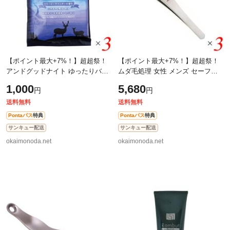
【ポイント最大+7%！】超超祭！
【ポイント最大+7%！】超超祭！
アンドグッドナイト ゆったりバス
ムダ毛処理 女性 メンズ セーフテ
ソルト 医薬部外品 スリーピーラベ
ィー鼻毛（ムダ毛）トリマー
1,000
5,680
円
円
ンダー 3袋セット Beauwell ビュー
FRUH（フリュー） 3個セット 送料
ウェ
無料
送料無料
送料無料
Pontaパス
特典
Pontaパス
特典
サンキュー配送
サンキュー配送
okaimonoda.net
okaimonoda.net