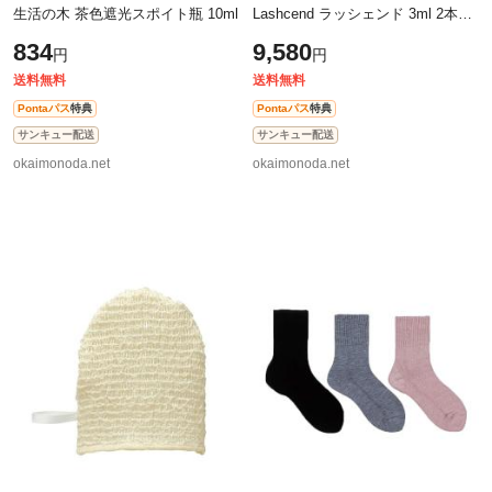
生活の木 茶色遮光スポイト瓶 10ml
Lashcend ラッシェンド 3ml 2本セ
ット まつ毛 まつ毛美容液 マスカ
834
9,580
円
円
ラ
送料無料
送料無料
Pontaパス
特典
Pontaパス
特典
サンキュー配送
サンキュー配送
okaimonoda.net
okaimonoda.net