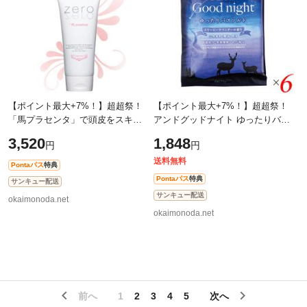
【ポイント最大+7%！】超超祭！
【ポイント最大+7%！】超超祭！
「馬プラセンタ」で頭皮をスキン
アンドグッドナイト ゆったりバス
ケア！zero＋PLessenceトリート
ソルト 医薬部外品 スリーピーラベ
3,520
1,848
円
円
メント ３００ｇ
ンダー 6袋セット Beauwell ビュー
ウェ
送料無料
Pontaパス
特典
Pontaパス
特典
サンキュー配送
サンキュー配送
okaimonoda.net
okaimonoda.net
前へ
1
2
3
4
5
次へ