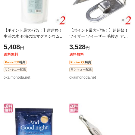
【ポイント最大+7%！】超超祭！
【ポイント最大+7%！】超超祭！
生活の木 死海の塩マグネシウム
ツイザー ツイーザー 毛抜き アン
1kg 2個セット 死海 バスソルト 入
クルビルのスライバーグリッパー
5,408
3,528
円
円
浴剤
クリップホルダー 2個セット EL
MAR INC
送料無料
送料無料
Pontaパス
特典
Pontaパス
特典
サンキュー配送
サンキュー配送
okaimonoda.net
okaimonoda.net