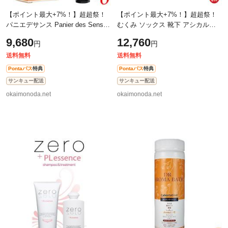
【ポイント最大+7%！】超超祭！
【ポイント最大+7%！】超超祭！
パニエデサンス Panier des Sens
むくみ ソックス 靴下 アシカルバ
エッセンシャルズ ハンドクリーム
ンド 全３カラー 一般医療機器 ２
9,680
12,760
円
円
75mL プロバンス 6本セット 送料
個セット
無料
送料無料
送料無料
Pontaパス
特典
Pontaパス
特典
サンキュー配送
サンキュー配送
okaimonoda.net
okaimonoda.net