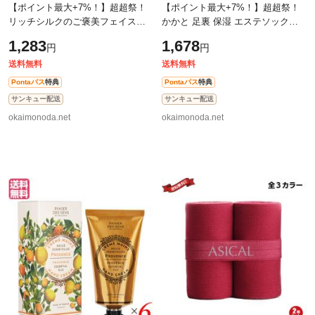
【ポイント最大+7%！】超超祭！
【ポイント最大+7%！】超超祭！
リッチシルクのご褒美フェイスミ
かかと 足裏 保湿 エステソックス
トン 日本製 キビソ繊維使用 セリ
保湿2ヶ所タイプ 全3カラー 送料無
1,283
1,678
円
円
シン配合 保湿成分 角質ケア 泡立
料
ち良好
送料無料
送料無料
Pontaパス
特典
Pontaパス
特典
サンキュー配送
サンキュー配送
okaimonoda.net
okaimonoda.net