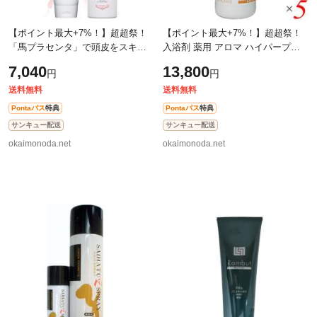
【ポイント最大+7%！】超超祭！
【ポイント最大+7%！】超超祭！
「馬プラセンタ」で頭皮をスキン
入浴剤 薬用 アロマ ハイパープラ
ケア！zero＋PLessenceシャンプ
ンツ HNB002 薬用入浴剤 DRアロ
7,040
13,800
円
円
ー＆トリートメント
マバス 医薬部外品 カリエンテーシ
ョン 50
送料無料
送料無料
Pontaパス
特典
Pontaパス
特典
サンキュー配送
サンキュー配送
okaimonoda.net
okaimonoda.net