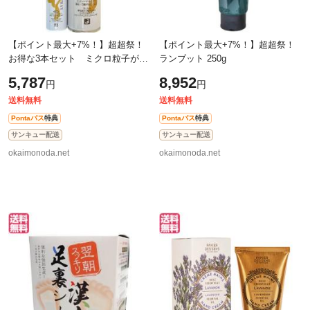
【ポイント最大+7%！】超超祭！
【ポイント最大+7%！】超超祭！
お得な3本セット ミクロ粒子が薄
ランブット 250g
毛も白髪もカバー 彩髪Zスプレー
5,787
8,952
円
円
本体 280ml + ミニ 70ml セット
送料無料
送料無料
Pontaパス
特典
Pontaパス
特典
サンキュー配送
サンキュー配送
okaimonoda.net
okaimonoda.net