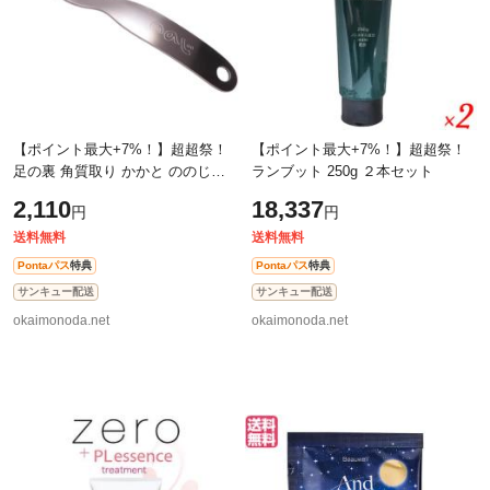
【ポイント最大+7%！】超超祭！
【ポイント最大+7%！】超超祭！
足の裏 角質取り かかと ののじ角
ランブット 250g ２本セット
質こそぎめっちゃトレ 送料無料
2,110
18,337
円
円
送料無料
送料無料
Pontaパス
特典
Pontaパス
特典
サンキュー配送
サンキュー配送
okaimonoda.net
okaimonoda.net