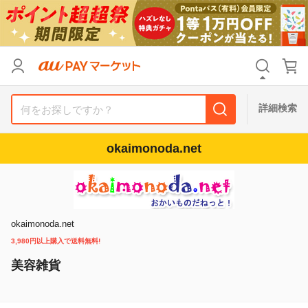
リセット
カテゴリ
カテゴリ
すべて
すべて
価格
価格
すべて
すべて
詳細検索
支払い方法
支払い方法
すべて
すべて
okaimonoda.net
その他の条件
その他の条件
送料無料
送料無料
タイムセール
タイムセール
Pontaパス特典対象すべて
Pontaパス特典対象すべて
ポイントUPセレクトのみ
ポイントUPセレクトのみ
okaimonoda.net
3,980円以上購入で送料無料!
サンキュー配送対象
サンキュー配送対象
レビューキャンペーン
レビューキャンペーン
美容雑貨
キーワード
キーワード