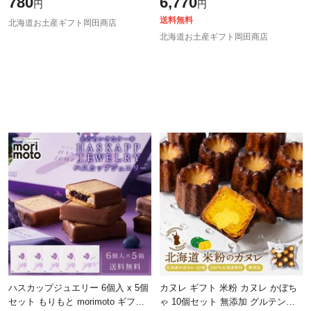
780
6,770
円
円
焼き菓子 スイーツ 人気 カヌレ か
せ ギフト プレゼント 誕生日 内祝
ぬれ
送料無料
北海道お土産ギフト岡田商店
北海道お土産ギフト岡田商店
ハスカップジュエリー 6個入 x 5個
カヌレ ギフト 米粉 カヌレ かぼち
セット もりもと morimoto ギフト
ゃ 10個セット 無添加 グルテンフ