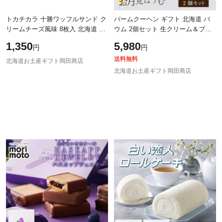
トカチカラ 十勝ワッフルサンド ク
バームクーヘン ギフト 北海道 バ
リームチーズ風味 8枚入 北海道 お
ウム 2個セット 生クリーム＆ブリ
土産 お取り寄せ お中元 ギフト 人
ュレ仕上げ バウムクーヘン 焼き菓
1,350
5,980
円
円
気 御中元 夏ギフト
子 ギフト お取り寄せ スイーツ プ
レ
送料無料
北海道お土産ギフト岡田商店
北海道お土産ギフト岡田商店