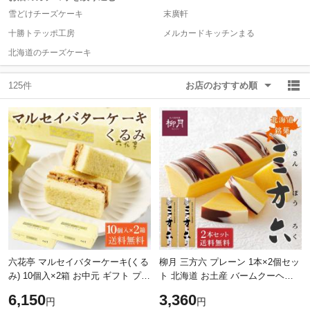
雪どけチーズケーキ
末廣軒
十勝トテッポ工房
メルカードキッチンまる
除外ワード
除外ワード
北海道のチーズケーキ
125件
お店のおすすめ順
六花亭 マルセイバターケーキ(くる
柳月 三方六 プレーン 1本×2個セッ
み) 10個入×2箱 お中元 ギフト プチ
ト 北海道 お土産 バームクーヘン
ギフト スイーツ 帯広 お菓子 個包
チョコレート お取り寄せ ギフト
6,150
3,360
円
円
装 洋菓子 誕生日 内祝い 退職
プレゼント お菓子 贈り物 ギフト