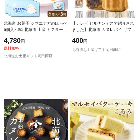
北海道 お菓子 シマエナガのほっぺ
【テレビ ヒルナンデスで紹介され
6個入×3箱 北海道 土産 カスタード
ました】北海道 カヌレパイ ギフト
まんじゅう 焼菓子 もちもち 個包
カヌレ パイ ヒルナンデス スイー
4,780
400
円
円
装 かわいい 北海道限定 スイーツ
ツ お菓子 焼き菓子 お菓子 スイー
送料無料
北海道お土産ギフト岡田商店
北海道お土産ギフト岡田商店