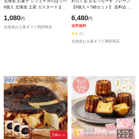
北海道 お菓子 シマエナガのほっぺ
わらく堂 おもっちーず プレーン
6個入 北海道 土産 カスタードまん
【6個入 × 5箱セット】 送料込 送
じゅう 焼菓子 もちもち 個包装 か
料無料 北海道 限定 お土産 お菓子
1,080
6,480
円
円
わいい 北海道限定 スイーツ お菓
ギフト プレゼント お中元 ギフト
送料無料
北海道お土産ギフト岡田商店
★★
(1)
北海道お土産ギフト岡田商店