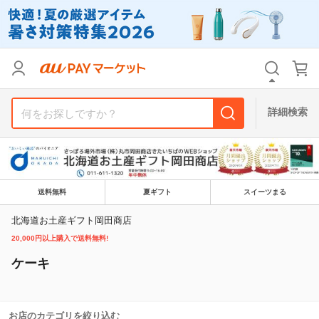
リセット
カテゴリ
カテゴリ
すべて
すべて
価格
価格
すべて
すべて
詳細検索
支払い方法
支払い方法
すべて
すべて
その他の条件
その他の条件
送料無料
夏ギフト
スイーツまる
送料無料
送料無料
タイムセール
タイムセール
北海道お土産ギフト岡田商店
Pontaパス特典対象すべて
Pontaパス特典対象すべて
ポイントUPセレクトのみ
ポイントUPセレクトのみ
20,000円以上購入で送料無料!
サンキュー配送対象
サンキュー配送対象
レビューキャンペーン
レビューキャンペーン
ケーキ
キーワード
キーワード
お店のカテゴリを絞り込む