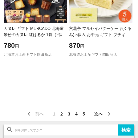
カヌレ ギフト MERCADO 北海道
六花亭 マルセイバターケーキ(くる
米粉のカヌレ 紅はるか 1袋（2個
み) 5個入 お中元 ギフト プチギフ
入）北海道産 サツマイモ さつまい
ト スイーツ 帯広 お菓子 個包装 洋
780
870
円
円
も グルテンフリー 無添加 スイー
菓子 誕生日 内祝い 退職 お祝い
ツ ギ
北海道お土産ギフト岡田商店
北海道お土産ギフト岡田商店
前へ
1
2
3
4
5
次へ