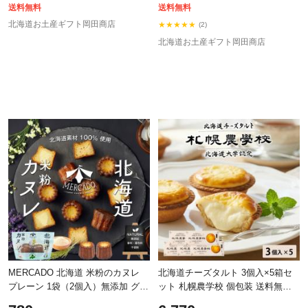
送料無料
送料無料
北海道お土産ギフト岡田商店
★★★★★
(2)
北海道お土産ギフト岡田商店
MERCADO 北海道 米粉のカヌレ
北海道チーズタルト 3個入×5箱セ
プレーン 1袋（2個入）無添加 グル
ット 札幌農学校 個包装 送料無料
テンフリー ラム酒不使用 無添加
北海道土産 人気スイーツ お取り寄