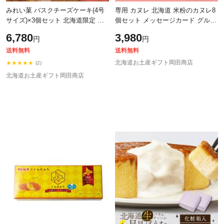
みれい菓 バスクチーズケーキ(4号
専用 カヌレ 北海道 米粉のカヌレ8
サイズ)×3個セット 北海道限定 お
個セット メッセージカード グルテ
取り寄せ お土産 お菓子 ご当地 ス
ンフリー 無添加 スイーツ 限定 お
6,780
3,980
円
円
イーツ チーズケーキ ギフト お中
取り寄せ【冷凍】【まる】 お中元
元
送料無料
送料無料
北海道お土産ギフト岡田商店
★★★★★
(2)
北海道お土産ギフト岡田商店