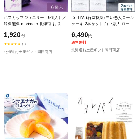
ハスカップジュエリー（6個入）／
ISHIYA (石屋製菓) 白い恋人ロール
送料無料 morimoto 北海道 お取り
ケーキ 2本セット 白い恋人 ロール
寄せ スイーツ お菓子 プレゼント
ケーキ ケーキ 冷凍 スイーツ ギフ
1,920
6,490
円
円
夏ギフト お土産 手土産 銘菓 誕生
ト お中元 ギフト プチギフト スイ
送料無料
★★★★★
(1)
北海道お土産ギフト岡田商店
北海道お土産ギフト岡田商店