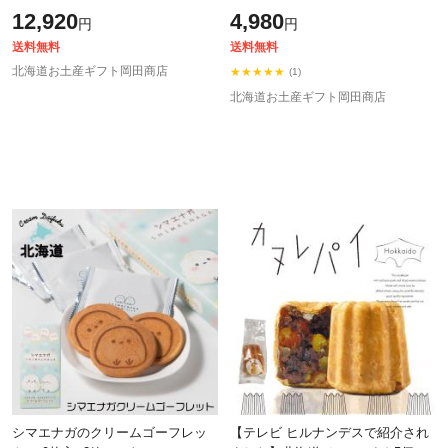
お菓子 送料無料 お土産 北海道限
リー ラム酒不使用 無添加 焼き菓
12,920
4,980
円
円
定 プレゼント お中元 ギフト 人気
子 スイーツ 人気 カヌレ かぬれ 洋
送料無料
送料無料
北海道お土産ギフト岡田商店
★★★★★
(1)
北海道お土産ギフト岡田商店
シマエナガのクリームゴーフレッ
【テレビ ヒルナンデスで紹介され