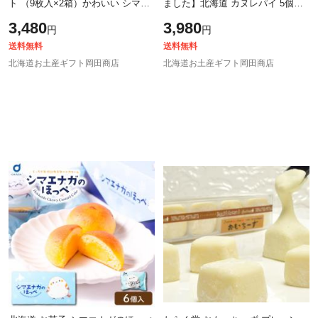
ト （9枚入×2箱）かわいい シマエ
ました】北海道 カヌレパイ 5個セ
ナガ 北海道 限定 個包装 土産 お菓
ット ギフト カヌレ パイ ヒルナン
3,480
3,980
円
円
子 ギフト プレゼント バレンタイ
デス スイーツ お菓子 焼き菓子 お
ン
菓
送料無料
送料無料
北海道お土産ギフト岡田商店
北海道お土産ギフト岡田商店