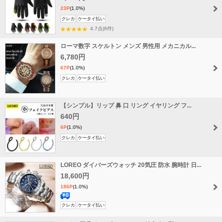
23P
(1.0%)
クレカ
ケータイ払い
4.7点(6件)
ローマ数字 スケルトン メンズ 男性用 メカニカル...
6,780円
67P
(1.0%)
クレカ
ケータイ払い
【シンプル】リップ 鼻 口 リング イヤリング フ...
640円
6P
(1.0%)
クレカ
ケータイ払い
LOREO ダイバーズウォッチ 20気圧 防水 腕時計 日...
18,600円
186P
(1.0%)
送
クレカ
ケータイ払い
料