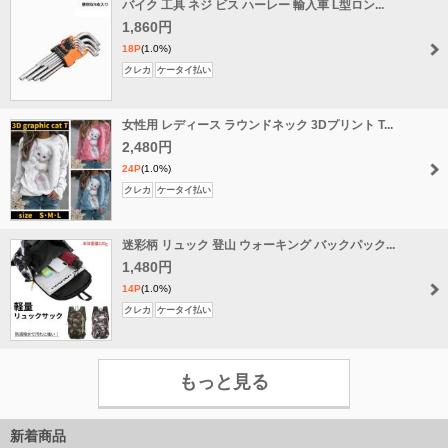
バイク 工具 ネジ ビス ハーレー 輸入車 L型ロン...
無
料
1,860円
18P
(1.0%)
クレカ
ケータイ払い
女性用 レディース ラウンドネック 3Dプリント T...
2,480円
24P
(1.0%)
クレカ
ケータイ払い
迷彩柄 リュック 登山 ウォーキング バックパック...
1,480円
14P
(1.0%)
クレカ
ケータイ払い
もっと見る
新着商品