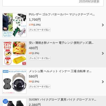
2020/08/18更新
PUレザー ゴルフ パターカバー マジックテープ ベ...
1,700円
17P
(1.0%)
クレカ
ケータイ払い
安い 薄焼き卵メーカー 電子レンジ 便利グッズ 調...
480円
4P
(1.0%)
クレカ
ケータイ払い
メッシュ製 ヘルメット インナー 工場 自転車 オ...
580円
5P
(1.0%)
クレカ
ケータイ払い
SUOMY バイクグローブ 夏用 バイク グローブ スマ...
2,380円