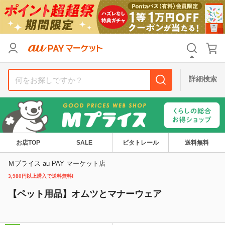
カテゴリ
すべて
価格
すべて
詳細検索
支払い方法
すべて
その他の条件
送料無料
タイムセール
お店TOP
SALE
ビタトレール
送料無料
Pontaパス特典対象すべて
ポイントUPセレクトのみ
Ｍプライス au PAY マーケット店
3,980円以上購入で送料無料!
サンキュー配送対象
レビューキャンペーン
【ペット用品】オムツとマナーウェア
キーワード