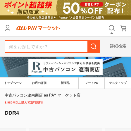
カテゴリ
すべて
価格
すべて
詳細検索
支払い方法
すべて
その他の条件
送料無料
タイムセール
トップページ
お店の評価
新商品
ノートPC
デスクトップ
Pontaパス特典対象すべて
ポイントUPセレクトのみ
中古パソコン遼南商店 au PAY マーケット店
3,980円以上購入で送料無料!
サンキュー配送対象
レビューキャンペーン
DDR4
キーワード