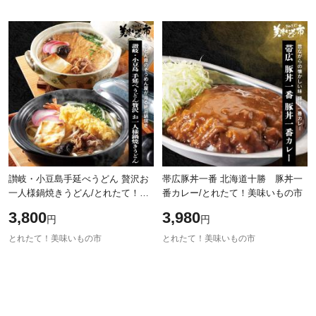
讃岐・小豆島手延べうどん 贅沢お
帯広豚丼一番 北海道十勝 豚丼一
一人様鍋焼きうどん/とれたて！美
番カレー/とれたて！美味いもの市
味いもの市
3,800
3,980
円
円
とれたて！美味いもの市
とれたて！美味いもの市