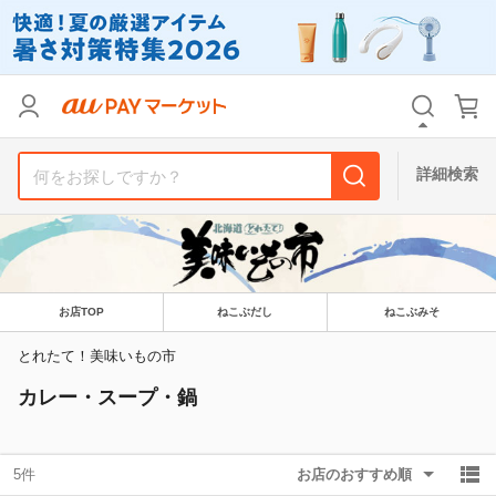
リセット
カテゴリ
カテゴリ
すべて
すべて
価格
価格
すべて
すべて
詳細検索
支払い方法
支払い方法
すべて
すべて
その他の条件
その他の条件
送料無料
送料無料
タイムセール
タイムセール
お店TOP
ねこぶだし
ねこぶみそ
Pontaパス特典対象すべて
Pontaパス特典対象すべて
ポイントUPセレクトのみ
ポイントUPセレクトのみ
とれたて！美味いもの市
カレー・スープ・鍋
サンキュー配送対象
サンキュー配送対象
レビューキャンペーン
レビューキャンペーン
5件
お店のおすすめ順
キーワード
キーワード