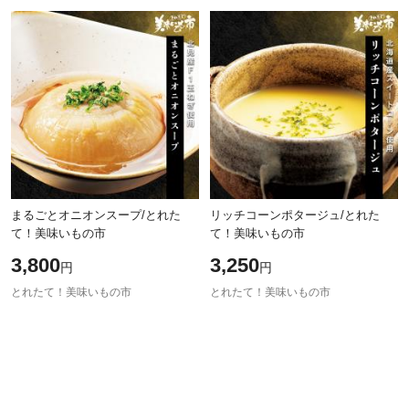
除外ワード
除外ワード
まるごとオニオンスープ/とれた
リッチコーンポタージュ/とれた
て！美味いもの市
て！美味いもの市
3,800
3,250
円
円
とれたて！美味いもの市
とれたて！美味いもの市