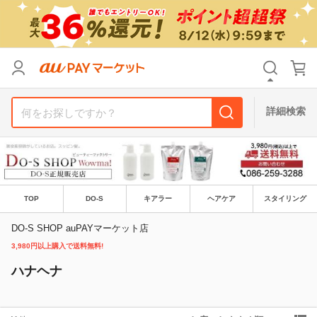
リセット
カテゴリ
カテゴリ
すべて
すべて
価格
価格
すべて
すべて
詳細検索
支払い方法
支払い方法
すべて
すべて
その他の条件
その他の条件
送料無料
送料無料
タイムセール
タイムセール
TOP
DO-S
キアラー
ヘアケア
スタイリング
Pontaパス特典対象すべて
Pontaパス特典対象すべて
ポイントUPセレクトのみ
ポイントUPセレクトのみ
DO-S SHOP auPAYマーケット店
3,980円以上購入で送料無料!
サンキュー配送対象
サンキュー配送対象
レビューキャンペーン
レビューキャンペーン
ハナヘナ
キーワード
キーワード