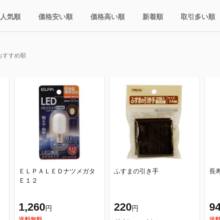
人気順
価格安い順
価格高い順
新着順
取引多い順
おすすめ順
ＥＬＰＡＬＥＤナツメガタ
ふすまの引き手
長
Ｅ１２
1,260
220
9
円
円
送料無料
送