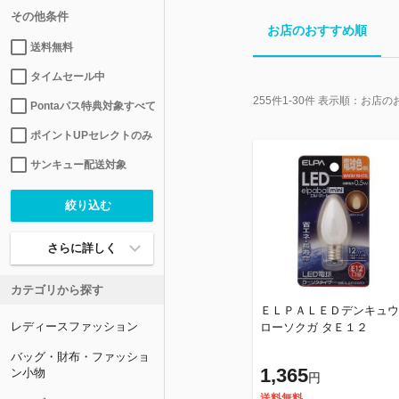
その他条件
お店のおすすめ順
送料無料
タイムセール中
255
件
1-30
件 表示順：
お店の
Pontaパス特典対象すべて
ポイントUPセレクトのみ
サンキュー配送対象
さらに詳しく
カテゴリから探す
ＥＬＰＡＬＥＤデンキュウ
レディースファッション
ローソクガ タＥ１２
バッグ・財布・ファッショ
1,365
ン小物
円
送料無料