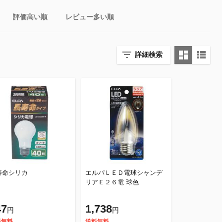
評価高い順
レビュー多い順
詳細検索
寿命シリカ
エルパＬＥＤ電球シャンデ
リアＥ２６電 球色
47
1,738
円
円
料無料
送料無料