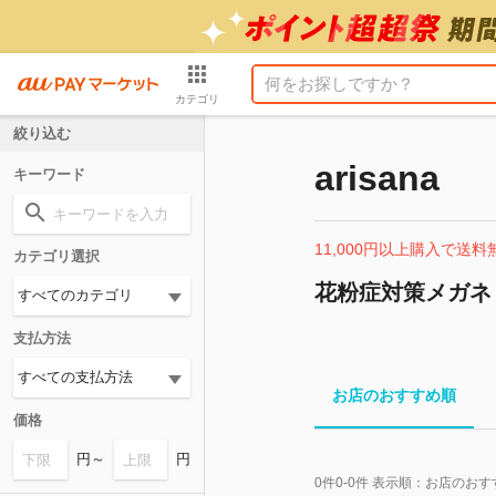
カテゴリ
絞り込む
arisana
キーワード
11,000円以上購入で送料
カテゴリ選択
花粉症対策メガネ
支払方法
お店のおすすめ順
価格
円～
円
0
件
0-0
件 表示順：
お店のおす