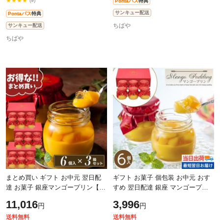
★★★★
(9)
Pontaパス
特典
サンキュー配送
Pontaパス
特典
ちばや
サンキュー配送
ちばや
まとめ買い ギフト お中元 翌日配
ギフト お菓子 個包装 お中元 おす
達 お菓子 銀座マンゴープリン【3
すめ 翌日配達 銀座 マンゴープリ
箱セット】【6個×3箱】御中元 お
ン【6個】退職 帰省 誕生日 ギフト
11,016
3,996
円
円
すすめ 帰省ギフト 誕生日 とろけ
プレゼント ギフト とろける スイ
る
ー
送料無料
送料無料