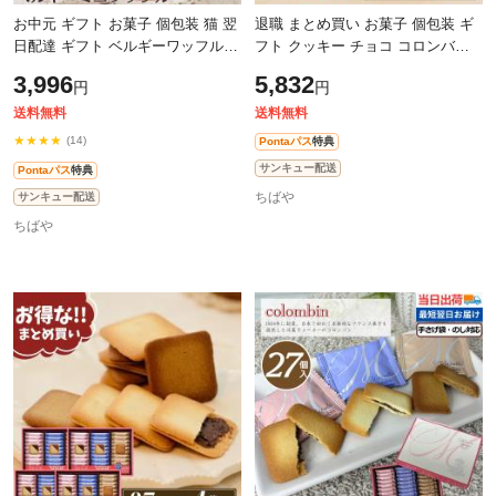
お中元 ギフト お菓子 個包装 猫 翌
退職 まとめ買い お菓子 個包装 ギ
日配達 ギフト ベルギーワッフル
フト クッキー チョコ コロンバン
イーペルの猫祭り ベルギーミニワ
【大】お中元 メルヴェイユ 2箱セ
3,996
5,832
円
円
ッフル【18個】当日出荷 御中元 ね
ット【27個× まとめ買い】2箱セッ
ト
送料無料
送料無料
★★★★
(14)
Pontaパス
特典
サンキュー配送
Pontaパス
特典
ちばや
サンキュー配送
ちばや