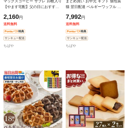
マックスコーヒー サブレ 10枚入り
まとめ買い お中元 ギフト 個包装
【やます宅配】父の日におすすめ
猫 翌日配達 ベルギーワッフル イ
帰省 クッキー お菓子 焼き菓子 菓
ーペルの猫祭り ベルギーミニワッ
2,160
7,992
円
円
子折り 千葉県 房の駅 道の駅 お土
フル【2箱セット】【18個×2箱】猫
送料無料
送料無料
Pontaパス
特典
Pontaパス
特典
サンキュー配送
サンキュー配送
ちばや
ちばや