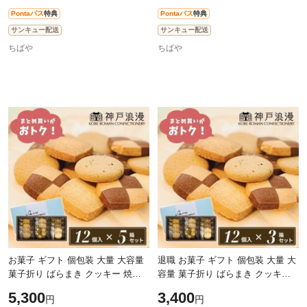
Pontaパス
特典
Pontaパス
特典
サンキュー配送
サンキュー配送
ちばや
ちばや
お菓子 ギフト 個包装 大量 大容量
退職 お菓子 ギフト 個包装 大量 大
菓子折り ばらまき クッキー 焼き
容量 菓子折り ばらまき クッキー
菓子【12個×5箱】お中元 神戸浪漫
焼き菓子【12個×3箱】父の日 神戸
5,300
3,400
円
円
神戸トラッドクッキー 当日出荷
浪漫 神戸トラッドクッキー 当日