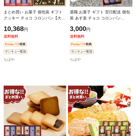
まとめ買い お菓子 個包装 ギフト
退職 お菓子 ギフト 翌日配送 個包
クッキー チョコ コロンバン【大】
装 あす楽 チョコ コロンバン
メルヴェイユ 4箱セット【27個×4
【大】メルヴェイユ 【27個】父の
10,368
3,000
円
円
箱セット】ホワイトデー おすすめ
日 おすすめ 帰省 当日出荷 当日SG
退職
送料無料
送料無料
Pontaパス
特典
Pontaパス
特典
サンキュー配送
サンキュー配送
ちばや
ちばや