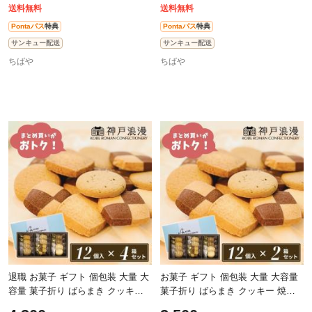
送料無料
送料無料
Pontaパス
特典
Pontaパス
特典
サンキュー配送
サンキュー配送
ちばや
ちばや
退職 お菓子 ギフト 個包装 大量 大
お菓子 ギフト 個包装 大量 大容量
容量 菓子折り ばらまき クッキー
菓子折り ばらまき クッキー 焼き
焼き菓子【12個×4箱】父の日 神戸
菓子【12個×2箱】神戸浪漫 神戸ト