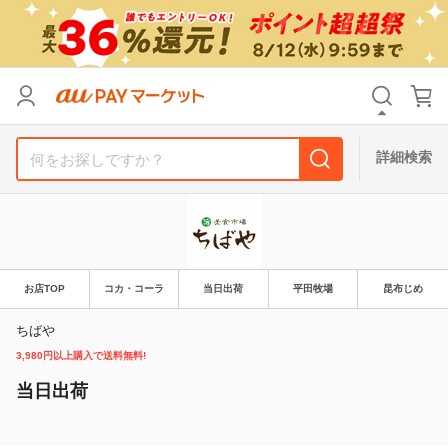
リセット
カテゴリ
カテゴリ
すべて
すべて
価格
価格
すべて
すべて
詳細検索
支払い方法
支払い方法
すべて
すべて
その他の条件
その他の条件
送料無料
送料無料
タイムセール
タイムセール
お店TOP
コカ・コーラ
当日出荷
平田牧場
昆布じめ
Pontaパス特典対象すべて
Pontaパス特典対象すべて
ポイントUPセレクトのみ
ポイントUPセレクトのみ
ちばや
3,980円以上購入で送料無料!
サンキュー配送対象
サンキュー配送対象
レビューキャンペーン
レビューキャンペーン
当日出荷
キーワード
キーワード