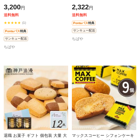
菓子【39個】神戸浪漫 神戸トラッ
菓子【24個】お中元 神戸浪漫 神戸
3,200
2,322
円
円
ドクッキー 当日出荷 翌日配送 洋
トラッドクッキー 当日出荷 翌日配
菓
送料無料
送料無料
★★★★★
(1)
Pontaパス
特典
サンキュー配送
Pontaパス
特典
ちばや
サンキュー配送
ちばや
退職 お菓子 ギフト 個包装 大量 大
マックスコーヒー シフォンケーキ