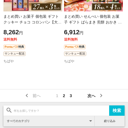
まとめ買い お菓子 個包装 ギフト
まとめ買い せんべい 個包装 お菓
クッキー チョコ コロンバン【大】
子 ギフト ばらまき 煎餅 おかき 詰
お中元 メルヴェイユ 3箱セット
め合わせ 和菓子 煎餅【18枚×4箱セ
8,262
6,912
円
円
【27個×3箱セット】お中元 おすす
ット】父の日 おすすめ えびせん
め
送料無料
送料無料
Pontaパス
特典
Pontaパス
特典
サンキュー配送
サンキュー配送
ちばや
ちばや
前へ
1
2
3
次へ
絞り込み