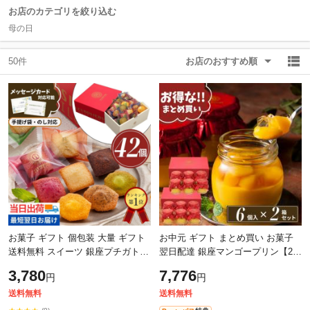
お店のカテゴリを絞り込む
母の日
除外ワード
除外ワード
50件
お店のおすすめ順
お菓子 ギフト 個包装 大量 ギフト
お中元 ギフト まとめ買い お菓子
送料無料 スイーツ 銀座プチガトー
翌日配達 銀座マンゴープリン【2箱
【42個】お中元 おすすめ 帰省 当
セット】【6個×2箱】おすすめ 帰
3,780
7,776
円
円
日出荷 当日SG 退職 引越し 転勤
省ギフト 退職 とろける スイーツ
送料無料
送料無料