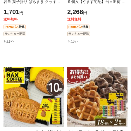
容量 菓子折り ばらまき クッキー
９個入【やます宅配】当日出荷 父
焼き菓子【12個】父の日 神戸浪漫
の日におすすめ 帰省 お菓子 焼き
1,701
2,268
円
円
神戸トラッドクッキー 当日出荷
菓子 菓子折り 千葉県 房の駅 道の
駅
送料無料
送料無料
Pontaパス
特典
Pontaパス
特典
サンキュー配送
サンキュー配送
ちばや
ちばや