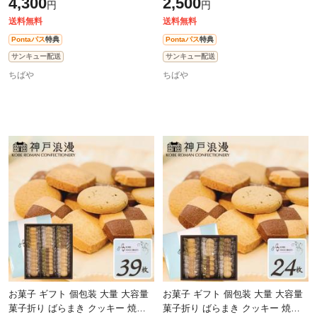
4,300
2,500
円
円
浪漫 神戸トラッドクッキー 当日
ラッドクッキー 当日出荷 翌日配送
送料無料
送料無料
Pontaパス
特典
Pontaパス
特典
サンキュー配送
サンキュー配送
ちばや
ちばや
お菓子 ギフト 個包装 大量 大容量
お菓子 ギフト 個包装 大量 大容量
菓子折り ばらまき クッキー 焼き
菓子折り ばらまき クッキー 焼き