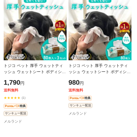
トジコ ペット 厚手 ウェットティ
トジコ ペット 厚手 ウェットティ
ッシュ ウェットシート ボディシー
ッシュ ウェットシート ボディシー
ト 犬 猫 小動物 ノンアルコール 無
ト 犬 猫 小動物 ノンアルコール 無
1,790
980
円
円
香料 純水 99％ なめても安心 大判
香料 純水 99％ なめても安心 大判
送料無料
送料無料
★★★★★
(1)
Pontaパス
特典
サンキュー配送
Pontaパス
特典
メルランド
サンキュー配送
メルランド