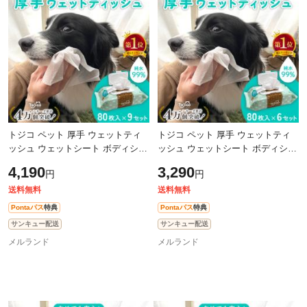
除外ワード
除外ワード
トジコ ペット 厚手 ウェットティ
トジコ ペット 厚手 ウェットティ
ッシュ ウェットシート ボディシー
ッシュ ウェットシート ボディシー
ト 犬 猫 小動物 ノンアルコール 無
ト 犬 猫 小動物 ノンアルコール 無
4,190
3,290
円
円
香料 純水 99％ なめても安心 大判
香料 純水 99％ なめても安心 大判
送料無料
送料無料
Pontaパス
特典
Pontaパス
特典
サンキュー配送
サンキュー配送
メルランド
メルランド