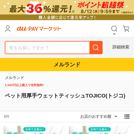
リセット
カテゴリ
カテゴリ
すべて
すべて
価格
価格
すべて
すべて
詳細検索
支払い方法
支払い方法
すべて
すべて
メルランド
その他の条件
その他の条件
メルランド
送料無料
送料無料
タイムセール
タイムセール
3,980円以上購入で送料無料!
ペット用厚手ウェットティッシュTOJICO(トジコ)
Pontaパス特典対象すべて
Pontaパス特典対象すべて
ポイントUPセレクトのみ
ポイントUPセレクトのみ
サンキュー配送対象
サンキュー配送対象
レビューキャンペーン
レビューキャンペーン
4件
お店のおすすめ順
キーワード
キーワード