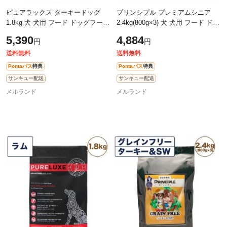
ピュアラックス ターキードッグ
プリンシプル プレミアムシニア
1.8kg 犬 犬用 フード ドッグフード
2.4kg(800g×3) 犬 犬用 フード ドッ
ドライフード 無添加 無着色 安心
グフード ドライフード 無添加 無
5,390
4,884
円
円
安全 高たんぱく
着色 安心 安全 ヒューマングレー
ド
送料無料
送料無料
Pontaパス
特典
Pontaパス
特典
サンキュー配送
サンキュー配送
メルランド
メルランド