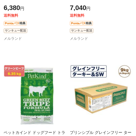
PetKind ラム 羊肉 グレインフリー
プ SAP PetKind 羊肉 グレインフリ
6,380
7,040
円
円
2.72kg
ー 小粒 2.72kg
送料無料
送料無料
Pontaパス
特典
Pontaパス
特典
サンキュー配送
サンキュー配送
メルランド
メルランド
ペットカインド ドッグフード トラ
プリンシプル グレインフリー ター