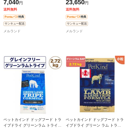
7,040
23,650
円
円
ー 2.72kg
ー 小粒 11.34Kg
送料無料
送料無料
Pontaパス
特典
Pontaパス
特典
サンキュー配送
サンキュー配送
メルランド
メルランド
ペットカインド ドッグフード トラ
ペットカインド ドッグフード トラ
イプドライ グリーンラム トライプ
イプドライ グリーン ラム トライ