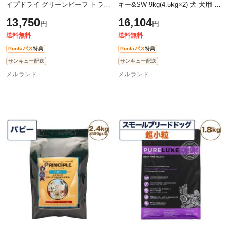
イプドライ グリーンビーフ トライ
キー&SW 9kg(4.5kg×2) 犬 犬用 フ
プ PetKind ビーフ 牛肉 グレインフ
ード ドッグフード ドライフード
13,750
16,104
円
円
リー 6.35kg
無添加 無着色 安心 安全
送料無料
送料無料
Pontaパス
特典
Pontaパス
特典
サンキュー配送
サンキュー配送
メルランド
メルランド