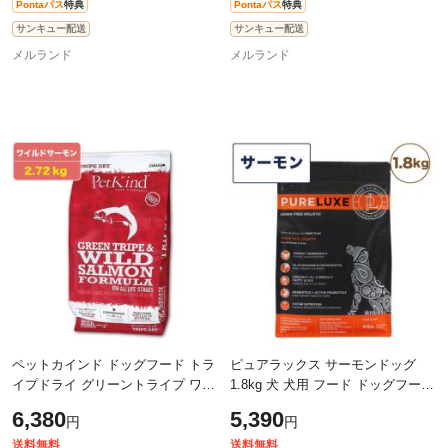
Pontaパス
特典
Pontaパス
特典
サンキュー配送
サンキュー配送
メルランド
メルランド
ペットカインド ドッグフード トラ
ピュアラックス サーモンドッグ
イプドライ グリーントライプ ワイ
1.8kg 犬 犬用 フード ドッグフード
ルドサーモン PetKind サーモン 魚
ドライフード 無添加 無着色 安心
6,380
5,390
円
円
肉 グレインフリー 2.72kg
安全 DHA EPA
送料無料
送料無料