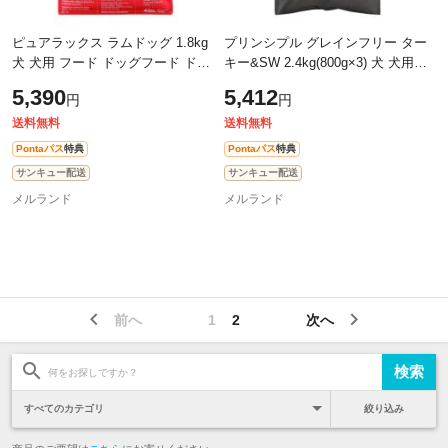
ピュアラックス ラムドッグ 1.8kg
プリンシプル グレインフリー ター
犬 犬用 フード ドッグフード ドラ
キー&SW 2.4kg(800g×3) 犬 犬用
イフード 無添加 無着色 安心 安全
フード ドッグフード ドライフード
5,390
5,412
円
円
無添加 無着色 安心 安全
送料無料
送料無料
Pontaパス
特典
Pontaパス
特典
サンキュー配送
サンキュー配送
メルランド
メルランド
前へ
1
2
次へ
絞り込み