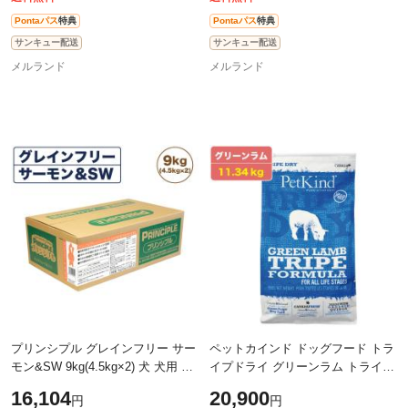
Pontaパス
特典
Pontaパス
特典
サンキュー配送
サンキュー配送
メルランド
メルランド
プリンシプル グレインフリー サー
ペットカインド ドッグフード トラ
モン&SW 9kg(4.5kg×2) 犬 犬用 フ
イプドライ グリーンラム トライプ
ード ドッグフード ドライフード
PetKind ラム 羊肉 グレインフリー
16,104
20,900
円
円
無添加 無着色 安心 安全
11.34kg