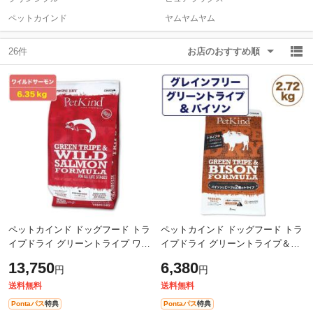
ペットカインド
ヤムヤムヤム
除外ワード
除外ワード
26件
お店のおすすめ順
ペットカインド ドッグフード トラ
ペットカインド ドッグフード トラ
イプドライ グリーントライプ ワイ
イプドライ グリーントライプ＆バ
ルドサーモン PetKind サーモン 魚
イソン PetKind 野牛肉 グレインフ
13,750
6,380
円
円
肉 グレインフリー 6.35kg
リー 2.72kg
送料無料
送料無料
Pontaパス
特典
Pontaパス
特典