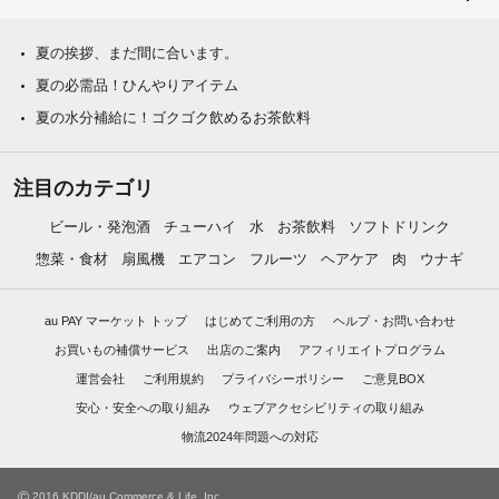
夏の挨拶、まだ間に合います。
夏の必需品！ひんやりアイテム
夏の水分補給に！ゴクゴク飲めるお茶飲料
注目のカテゴリ
ビール・発泡酒
チューハイ
水
お茶飲料
ソフトドリンク
惣菜・食材
扇風機
エアコン
フルーツ
ヘアケア
肉
ウナギ
au PAY マーケット トップ
はじめてご利用の方
ヘルプ・お問い合わせ
お買いもの補償サービス
出店のご案内
アフィリエイトプログラム
運営会社
ご利用規約
プライバシーポリシー
ご意見BOX
安心・安全への取り組み
ウェブアクセシビリティの取り組み
物流2024年問題への対応
©
2016 KDDI/au Commerce & Life, Inc.