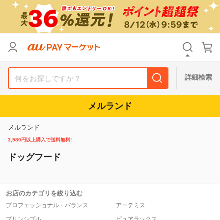
リセット
カテゴリ
カテゴリ
すべて
すべて
価格
価格
すべて
すべて
詳細検索
支払い方法
支払い方法
すべて
すべて
メルランド
その他の条件
その他の条件
メルランド
送料無料
送料無料
タイムセール
タイムセール
3,980円以上購入で送料無料!
ドッグフード
Pontaパス特典対象すべて
Pontaパス特典対象すべて
ポイントUPセレクトのみ
ポイントUPセレクトのみ
サンキュー配送対象
サンキュー配送対象
レビューキャンペーン
レビューキャンペーン
お店のカテゴリを絞り込む
プロフェッショナル・バランス
アーテミス
キーワード
キーワード
プリンシプル
ピュアラックス