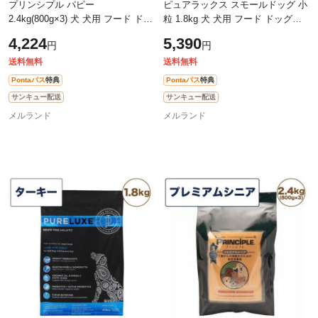
プリンシプル パピー
ピュアラックス スモールドッグ 小
2.4kg(800g×3) 犬 犬用 フード ドッ
粒 1.8kg 犬 犬用 フード ドッグフ
グフード ドライフード 無添加 無
ード ドライフード 無添加 無着色
4,224
5,390
円
円
着色 安心 安全 ヒューマングレー
安心 安全 小型犬 高齢犬
ド
送料無料
送料無料
Pontaパス
特典
Pontaパス
特典
サンキュー配送
サンキュー配送
メルランド
メルランド