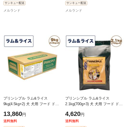
サンキュー配送
サンキュー配送
メルランド
メルランド
プリンシプル ラム&ライス
プリンシプル ラム&ライス
9kg(4.5kg×2) 犬 犬用 フード ドッ
2.1kg(700g×3) 犬 犬用 フード ドッ
グフード ドライフード 無添加 無
グフード ドライフード 無添加 無
13,860
4,620
円
円
着色 安心 安全 ヒューマングレー
着色 安心 安全 ヒューマングレー
ド
ド
送料無料
送料無料