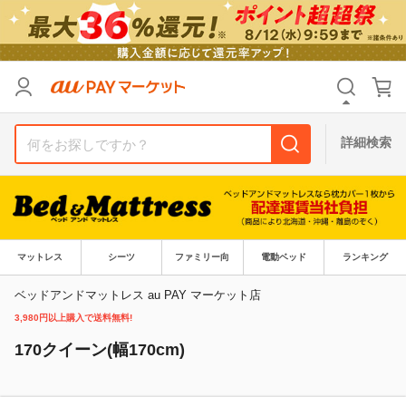
リセット
カテゴリ
カテゴリ
すべて
すべて
価格
価格
すべて
すべて
詳細検索
支払い方法
支払い方法
すべて
すべて
その他の条件
その他の条件
送料無料
送料無料
タイムセール
タイムセール
マットレス
シーツ
ファミリー向
電動ベッド
ランキング
Pontaパス特典対象すべて
Pontaパス特典対象すべて
ポイントUPセレクトのみ
ポイントUPセレクトのみ
ベッドアンドマットレス au PAY マーケット店
3,980円以上購入で送料無料!
サンキュー配送対象
サンキュー配送対象
レビューキャンペーン
レビューキャンペーン
170クイーン(幅170cm)
キーワード
キーワード