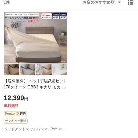
1件
お店のおすすめ順
除外ワード
除外ワード
【送料無料】 ベッド用品3点セット
170クイーン GBB3 キナリ モカ グ
レー
12,399
円
送料無料
Pontaパス
特典
サンキュー配送
ベッドアンドマットレス au PAY マーケット店