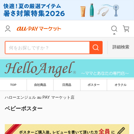
カテゴリ
すべて
価格
すべて
詳細検索
支払い方法
すべて
その他の条件
送料無料
タイムセール
TOP
自社商品
日用品
ポスター
オラクル
Pontaパス特典対象すべて
ポイントUPセレクトのみ
ハローエンジェル au PAY マーケット店
ベビーポスター
サンキュー配送対象
レビューキャンペーン
キーワード