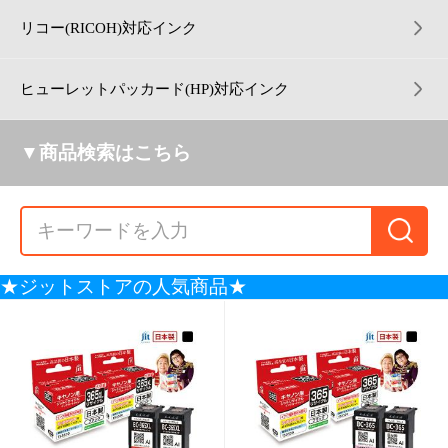
インク キヤノン Canon B
インク キヤノン Canon B
C-365 ブラック 2本セッ
C-365XL ブラック 大容量
ト 対応 ジット リサイク
2本セット 対応 ジット リ
3,520円
5,280円
（税込）
（税込）
ルインク カートリッジ
サイクルインク カートリ
送料無
送料無
日本製【C365Bx2】
ッジ 日本製【C365BXLx
料
料
2】
704P
(20.0%)
1,056P
(20.0%)
【大容量】インク キヤノン Canon B
インク キヤノン Canon BCI-371+370/
CI-381XL+380XL/5MP 5色マルチパ
5MP 5色マルチパック(標準)対応 ジ
ック対応 ジット リサイクルインク
ット リサイクルインク カートリッジ
送料無
送料無
カートリッジ JIT-C3803815PXL【送
6,780円
4,356円
（税込）
料
（税込）
料
1,356P
(20.0%)
871P
(20.0%)