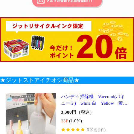
★ジットストアイチオシ商品★
ハンディ 掃除機 Vaccumi(バキ
ューミ) white 白 Yellow 黄
色 毛玉取【SP-V.R01-wh】【SP-
3,300円
（税込）
V.R01-yl】
33P
(1.0%)
5.00点 (1件)
クレカ
auかんたん決済
ソフトバンクまとめて支払い・ワイモ
バイルまとめて支払い
UV Bondy (ユーブイ ボンディ) ゴ
ム状硬化 液体プラスチック 大容
量 接着剤 溶接機 スターターキッ
送料無
ト LED（UV） 紫外線ライト
2,178円
（税込）
料