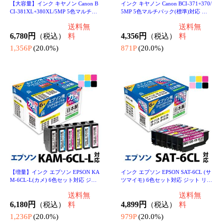
インク ブラザー brother LC411-4PK
インク ブラザー brother LC3111-4PK
対応 4色セット ジット リサイクルイ
4色セット対応 ジット リサイクルイ
ンクカートリッジ【JIT-B4114P】
ンク カートリッジ
3,718円
（税込）
送料無
3,916円
（税込）
料
743P
(20.0%)
783P
(20.0%)
★メーカー別検索はこちら★