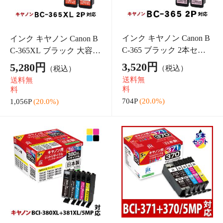
【増量】インク エプソン EPSON KA
インク エプソン EPSON SAT-6CL (サ
M-6CL-L(カメ) 6色セット対応 ジッ
ツマイモ) 6色セット対応 ジット リサ
ト リサイクルインク カートリッジ
イクルインク カートリッジ【送料無
送料無
送料無
【送料無料】
料】【30rc】
6,180円
4,899円
（税込）
料
（税込）
料
1,236P
(20.0%)
979P
(20.0%)