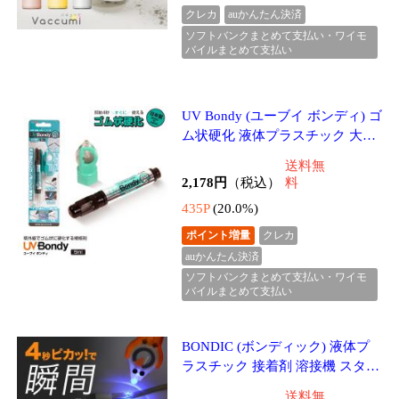
435P
(20.0%)
ポイント増量
クレカ
auかんたん決済
ソフトバンクまとめて支払い・ワイモ
バイルまとめて支払い
BONDIC (ボンディック) 液体プ
ラスチック 接着剤 溶接機 スター
ターキット1本+リフィル1本 LE
送料無
D（UV）紫外線ライト
3,980円
（税込）
料
796P
(20.0%)
4.50点 (2件)
ポイント増量
クレカ
auかんたん決済
ソフトバンクまとめて支払い・ワイモ
バイルまとめて支払い
プリンタインクはこちら
エプソン(EPSON)対応インク