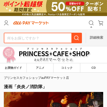
カテゴリ
すべて
価格
すべて
詳細検索
支払い方法
すべて
その他の条件
送料無料
タイムセール
お買物ガイド
アニメ
コミック
CD
Pontaパス特典対象すべて
ポイントUPセレクトのみ
プリンセスカフェショップauPAYマーケット店
漫画「炎炎ノ消防隊」
サンキュー配送対象
レビューキャンペーン
キーワード