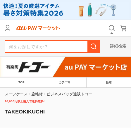
カテゴリ
すべて
価格
すべて
詳細検索
支払い方法
すべて
その他の条件
送料無料
タイムセール
TOP
カテゴリ
新着
Pontaパス特典対象すべて
ポイントUPセレクトのみ
スーツケース・旅雑貨・ビジネスバッグ通販トコー
10,000円以上購入で送料無料!
サンキュー配送対象
レビューキャンペーン
TAKEOKIKUCHI
キーワード