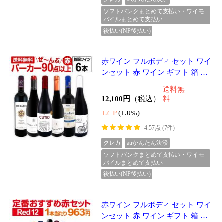
後払い(NP後払い)
赤ワイン フルボディ セット ワイ
ンセット 赤 ワイン ギフト 箱 京
橋ワイン 京橋わいん 12本 750ml
送料無
金賞 飲み比べ プレゼント
11,550円
（税込）
料
115P
(1.0%)
4.38点 (8件)
クレカ
auかんたん決済
ソフトバンクまとめて支払い・ワイモ
バイルまとめて支払い
後払い(NP後払い)
赤ワイン セット ワインセット 赤
ワイン ギフト 箱 京橋ワイン 京
橋わいん 12本 750ml 厳選 金賞
送料無
飲み比べ 詰め合わせ プレゼント
12,980円
（税込）
料
辛口
129P
(1.0%)
4.33点 (4件)
クレカ
auかんたん決済