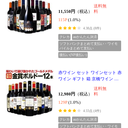
ソフトバンクまとめて支払い・ワイモ
バイルまとめて支払い
後払い(NP後払い)
スパークリングワイン セット 辛
口 ワインセット 泡 ワイン ギフ
ト 箱 京橋ワイン 京橋わいん 12
送料無
本 飲み比べ プレゼント 送料無料
11,880円
（税込）
料
白
118P
(1.0%)
4.46点 (34件)
クレカ
auかんたん決済
ソフトバンクまとめて支払い・ワイモ
バイルまとめて支払い
後払い(NP後払い)
白ワイン 辛口 セット ワインセッ
ト 白 ワイン ギフト 箱 京橋ワイ
ン 京橋わいん 特選 12本 お歳暮
送料無
飲み比べ プレゼント 金賞 送料無
11,550円
（税込）
料
料
115P
(1.0%)
4.50点 (5件)