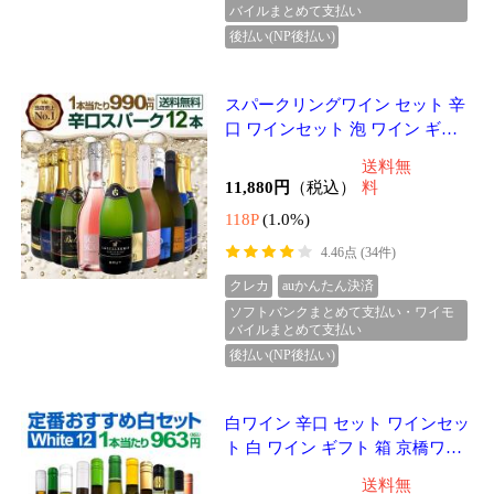
クレカ
auかんたん決済
ソフトバンクまとめて支払い・ワイモ
バイルまとめて支払い
後払い(NP後払い)
赤ワイン フルボディ セット ワイ
ンセット 赤 ワイン ギフト 箱 京
橋ワイン 京橋わいん 6本 金賞 ボ
送料無
ルドー 上質 飲み比べ ボルドー
7,238円
（税込）
料
72P
(1.0%)
4.31点 (14件)
クレカ
auかんたん決済
ソフトバンクまとめて支払い・ワイモ
バイルまとめて支払い
後払い(NP後払い)
白ワイン セット ワインセット 白
ワイン ギフト 箱 京橋ワイン 京
橋わいん 特選 6本 お歳暮 飲み比
送料無
べ プレゼント 金賞 送料無料 第2
5,720円
（税込）
料
40弾
57P
(1.0%)
4.77点 (14件)