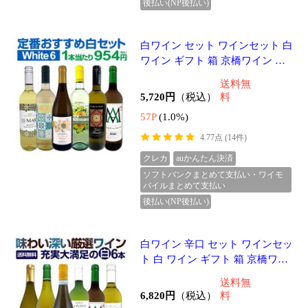
4.53点 (20件)
クレカ
auかんたん決済
ソフトバンクまとめて支払い・ワイモ
バイルまとめて支払い
後払い(NP後払い)
赤ワイン フルボディ セット ワイ
ンセット 赤 ワイン ギフト 箱 京
橋ワイン 京橋わいん 6本 飲み比
送料無
べ プレゼント 送料無料 第228弾
5,940円
（税込）
料
59P
(1.0%)
4.50点 (14件)
クレカ
auかんたん決済
ソフトバンクまとめて支払い・ワイモ
バイルまとめて支払い
後払い(NP後払い)
赤ワイン フルボディ セット ワイ
ンセット 赤 ワイン ギフト 箱 京
橋ワイン 京橋わいん 6本 飲み比
送料無
べ 特選 送料無料 第182弾 当店厳
6,820円
（税込）
料
選 こ