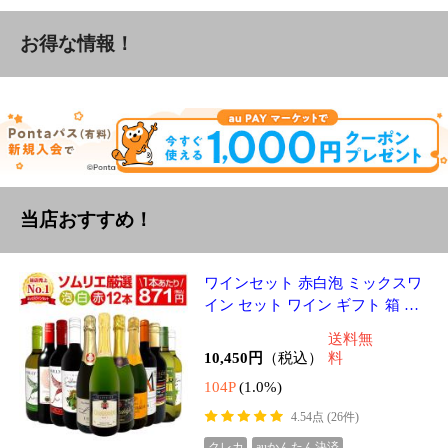
当店おすすめ！
ワインセット 赤白泡 ミックスワ
イン セット ワイン ギフト 箱 京
橋ワイン 京橋わいん 12本 750ml
送料無
赤 白 スパークリング 送料無料
10,450円
（税込）
料
104P
(1.0%)
4.54点 (26件)
クレカ
auかんたん決済
ソフトバンクまとめて支払い・ワイモ
バイルまとめて支払い
後払い(NP後払い)
赤ワイン フルボディ セット ワイ
ンセット 赤 ワイン ギフト 箱 京
橋ワイン 京橋わいん 6本 750ml
送料無
飲み比べ プレゼント 送料無料 パ
12,100円
（税込）
料
ーカ
121P
(1.0%)
4.57点 (7件)
クレカ
auかんたん決済
ソフトバンクまとめて支払い・ワイモ
バイルまとめて支払い