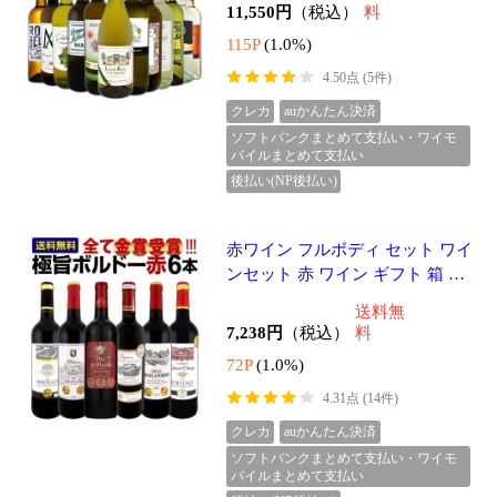
クレカ
auかんたん決済
ソフトバンクまとめて支払い・ワイモ
バイルまとめて支払い
後払い(NP後払い)
白ワイン 辛口 セット ワインセッ
ト 白 ワイン ギフト 箱 京橋ワイ
ン 京橋わいん 特選 6本 お歳暮飲
送料無
み比べ シャルドネ 金賞 送料無料
6,820円
（税込）
料
68P
(1.0%)
4.50点 (10件)
クレカ
auかんたん決済
ソフトバンクまとめて支払い・ワイモ
バイルまとめて支払い
後払い(NP後払い)
スパークリングワインセット ス
パークリングワイン セット 辛口
ワインセット 泡 白 ロゼ ギフト
送料無
箱 京橋ワイン 京橋わいん 6本 75
7,480円
（税込）
料
0ml
74P
(1.0%)