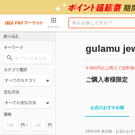
カテゴリ
絞り込む
gulamu je
キーワード
3,980円以上購入で送料無
カテゴリ選択
ご購入者様限定
支払方法
お店のおすすめ順
価格
円～
円
0
件
0-0
件 表示順：
お店のおす