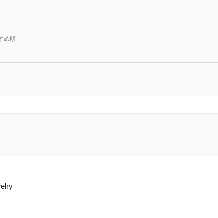
すめ順
elry