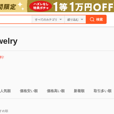
検索
絞り込む
welry
料!
人気順
価格安い順
価格高い順
新着順
取引多い順
すめ順