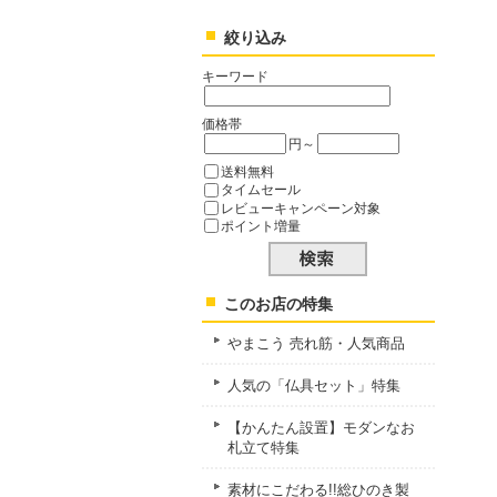
絞り込み
キーワード
価格帯
円～
送料無料
タイムセール
レビューキャンペーン対象
ポイント増量
このお店の特集
やまこう 売れ筋・人気商品
人気の「仏具セット」特集
【かんたん設置】モダンなお
札立て特集
素材にこだわる!!総ひのき製