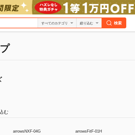
検索
絞り込む
プ
ズ
込む
arrowsNXF-04G
arrowsFitF-01H