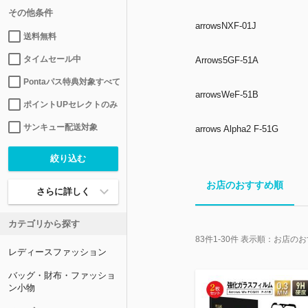
その他条件
arrowsNXF-01J
送料無料
タイムセール中
Arrows5GF-51A
Pontaパス特典対象すべて
arrowsWeF-51B
ポイントUPセレクトのみ
サンキュー配送対象
arrows Alpha2 F-51G
お店のおすすめ順
さらに詳しく
カテゴリから探す
83
件
1-30
件 表示順：
お店のお
レディースファッション
バッグ・財布・ファッショ
ン小物