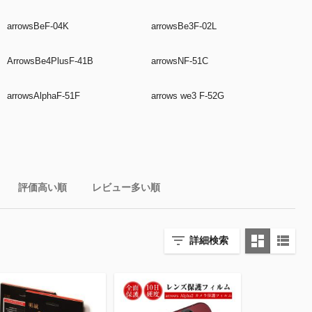
arrowsBeF-04K
arrowsBe3F-02L
ArrowsBe4PlusF-41B
arrowsNF-51C
arrowsAlphaF-51F
arrows we3 F-52G
評価高い順
レビュー多い順
詳細検索