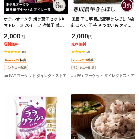
ホテルオークラ 焼き菓子セットA
国産 干し芋 熟成蜜芋きらぼし 3袋
マドレーヌ スイーツ 洋菓子 菓子
紅はるか 干芋 さつまいも スイー
焼き菓子 詰合せ 個包装 ゆうパケ
ツ おやつ 送料込み
2,000
2,000
円
円
ット
送料無料
送料無料
★★★★★
★★★★
(5)
(3)
Pontaパス
特典
Pontaパス
特典
サンキュー配送
サンキュー配送
au PAY マーケット ダイレクトストア
au PAY マーケット ダイレクトストア