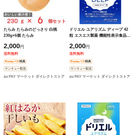
たらみ たらみのどっさり 白桃
ドリエル ユアリズム ディープ 42
230g×6個 たらみ
粒 エスエス製薬 機能性表示食品
GABA ラフマ配合
2,000
2,000
円
円
送料無料
送料無料
Pontaパス
特典
Pontaパス
特典
サンキュー配送
サンキュー配送
au PAY マーケット ダイレクトストア
au PAY マーケット ダイレクトストア