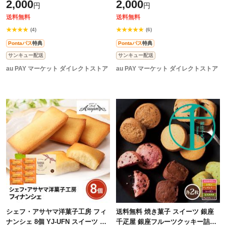
2,000
2,000
円
円
セリング
送料無料
送料無料
★★★★
★★★★★
(4)
(6)
Pontaパス
特典
Pontaパス
特典
サンキュー配送
サンキュー配送
au PAY マーケット ダイレクトストア
au PAY マーケット ダイレクトストア
シェフ・アサヤマ洋菓子工房 フィ
送料無料 焼き菓子 スイーツ 銀座
ナンシェ 8個 YJ-UFN スイーツ 洋
千疋屋 銀座フルーツクッキー詰合