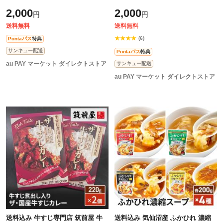
菓子 焼き菓子 送料込み ポスト投
せ ( ストロベリー ・ レモン ・ ア
2,000
2,000
円
円
函
ップルティー ・ レーズン
送料無料
送料無料
★★★★
(6)
Pontaパス
特典
サンキュー配送
Pontaパス
特典
au PAY マーケット ダイレクトストア
サンキュー配送
au PAY マーケット ダイレクトストア
送料込み 牛すじ専門店 筑前屋 牛
送料込み 気仙沼産 ふかひれ 濃縮