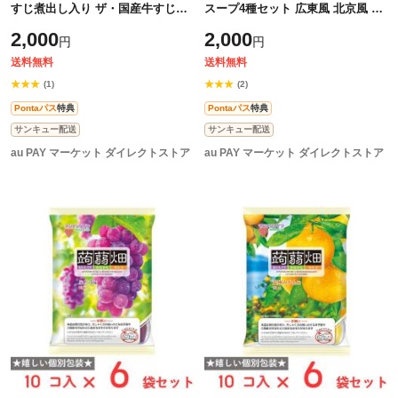
すじ煮出し入り ザ・国産牛すじカ
スープ4種セット 広東風 北京風 四
レー 220g×2個セット 常温 レトル
川風 上海風 各200g×1袋（合計4
2,000
2,000
円
円
ト カレー 国産 牛すじ メール便
袋） スープ 国産 フカヒレ 中華 食
べ
送料無料
送料無料
★★★
★★★
(1)
(2)
Pontaパス
特典
Pontaパス
特典
サンキュー配送
サンキュー配送
au PAY マーケット ダイレクトストア
au PAY マーケット ダイレクトストア