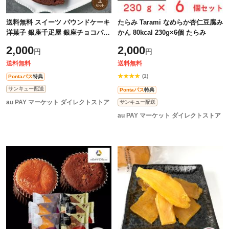
送料無料 スイーツ パウンドケーキ
たらみ Tarami なめらか杏仁豆腐み
洋菓子 銀座千疋屋 銀座チョコパウ
かん 80kcal 230g×6個 たらみ
ンドケーキ 1個 / 千疋屋 洋菓子 チ
2,000
2,000
円
円
ョコ ケーキ ギフト 定番土産
送料無料
送料無料
★★★★
(1)
Pontaパス
特典
サンキュー配送
Pontaパス
特典
au PAY マーケット ダイレクトストア
サンキュー配送
au PAY マーケット ダイレクトストア