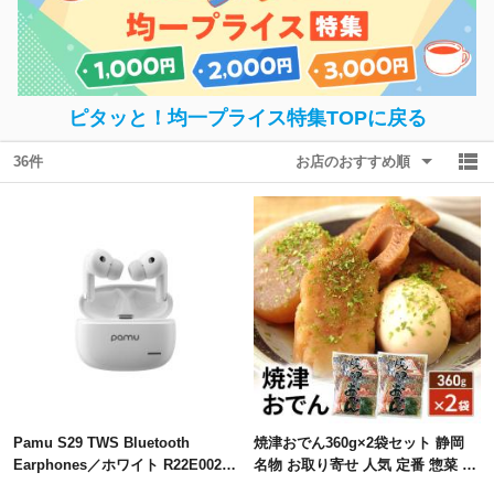
除外ワード
除外ワード
ピタッと！均一プライス特集TOPに戻る
36件
お店のおすすめ順
Pamu S29 TWS Bluetooth
焼津おでん360g×2袋セット 静岡
Earphones／ホワイト R22E002W
名物 お取り寄せ 人気 定番 惣菜 お
ワイヤレスイヤホン ノイズキャン
つまみ