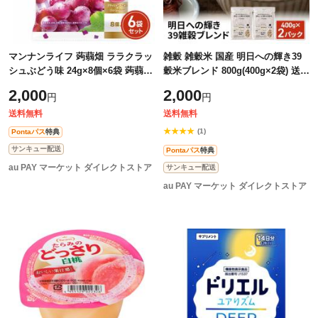
マンナンライフ 蒟蒻畑 ララクラッ
雑穀 雑穀米 国産 明日への輝き39
シュぶどう味 24g×8個×6袋 蒟蒻畑
穀米ブレンド 800g(400g×2袋) 送料
常温 こんにゃくゼリー
無料 穀米ブレンド 穀米 ダイエッ
2,000
2,000
円
円
ト食品
送料無料
送料無料
★★★★
(1)
Pontaパス
特典
サンキュー配送
Pontaパス
特典
au PAY マーケット ダイレクトストア
サンキュー配送
au PAY マーケット ダイレクトストア