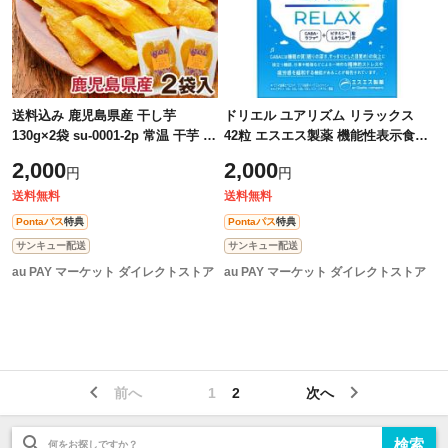
送料込み 鹿児島県産 干し芋
ドリエル ユアリズム リラックス
130g×2袋 su-0001-2p 常温 干芋 干
42粒 エスエス製薬 機能性表示食品
しいも 国産
GABA ラフマ ビタミン ミネラル配
2,000
2,000
円
円
合
送料無料
送料無料
Pontaパス
特典
Pontaパス
特典
サンキュー配送
サンキュー配送
au PAY マーケット ダイレクトストア
au PAY マーケット ダイレクトストア
前へ
1
2
次へ