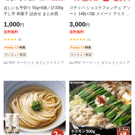
ほしいも平切り 55g×6袋／計330g
ゴディバ ショコラフォンデュ アソ
干し芋 和菓子 詰合せ まとめ買い
ート 14粒×2箱 スイーツ アイス チ
送料込み
ョコレート 詰合せ
1,000
3,000
円
円
送料無料
送料無料
★★★★
★★★★★
(6)
(1)
Pontaパス
特典
Pontaパス
特典
サンキュー配送
サンキュー配送
au PAY マーケット ダイレクトストア
au PAY マーケット ダイレクトストア