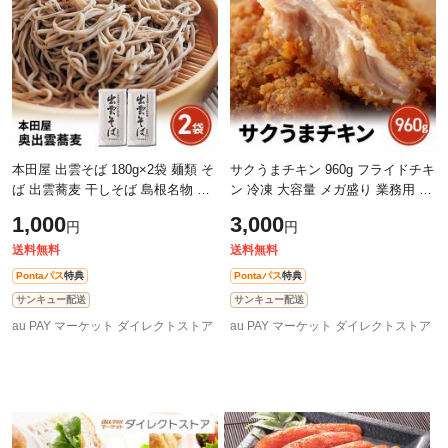
本田屋 出雲そば 180g×2袋 麺類 そ
サクうまチキン 960g フライドチキ
ば 出雲蕎麦 干しそば 島根名物 送
ン 冷凍 大容量 メガ盛り 業務用 チ
料込み ポスト投函
キン 肉 鶏肉 簡単 時短 お弁当 おつ
1,000
3,000
円
円
まみ おかず
送料無料
送料無料
Pontaパス
特典
Pontaパス
特典
サンキュー配送
サンキュー配送
au PAY マーケット ダイレクトストア
au PAY マーケット ダイレクトストア