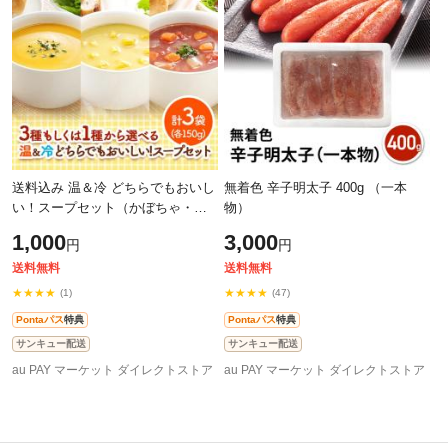
送料込み 温＆冷 どちらでもおいし
無着色 辛子明太子 400g （一本
い！スープセット（かぼちゃ・コ
物）
ーン・ミネストローネ） 1袋
1,000
3,000
円
円
150g×3袋 宮島醤油 アソート レト
ルト
送料無料
送料無料
★★★★
★★★★
(1)
(47)
Pontaパス
特典
Pontaパス
特典
サンキュー配送
サンキュー配送
au PAY マーケット ダイレクトストア
au PAY マーケット ダイレクトストア