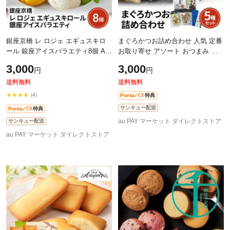
銀座京橋 レ ロジェ エギュスキロ
まぐろかつお詰め合わせ 人気 定番
ール 銀座アイスバラエティ8個 AH-
お取り寄せ アソート おつまみ お
RG8 スイーツ アイス 詰合せ ギフ
かず 惣菜
3,000
3,000
円
円
ト 贈答
送料無料
送料無料
★★★★
(4)
Pontaパス
特典
サンキュー配送
Pontaパス
特典
au PAY マーケット ダイレクトストア
サンキュー配送
au PAY マーケット ダイレクトストア