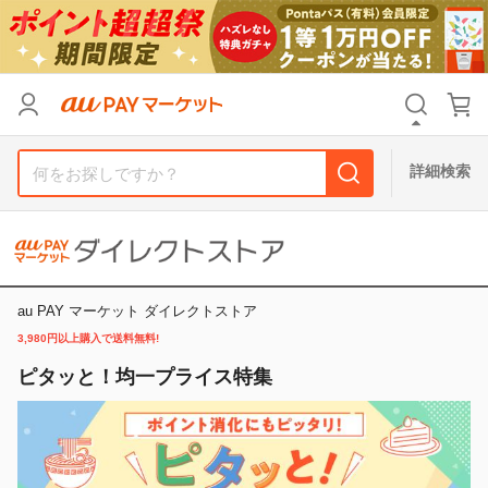
リセット
カテゴリ
カテゴリ
すべて
すべて
価格
価格
すべて
すべて
詳細検索
支払い方法
支払い方法
すべて
すべて
その他の条件
その他の条件
送料無料
送料無料
タイムセール
タイムセール
au PAY マーケット ダイレクトストア
3,980円以上購入で送料無料!
Pontaパス特典対象すべて
Pontaパス特典対象すべて
ポイントUPセレクトのみ
ポイントUPセレクトのみ
ピタッと！均一プライス特集
サンキュー配送対象
サンキュー配送対象
レビューキャンペーン
レビューキャンペーン
キーワード
キーワード