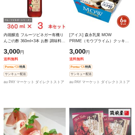
内堀醸造 フルーツビネガー有機り
[アイス] 森永乳業 MOW
んごの酢 360ml×3本 お酢 調味料
PRIME（モウプライム）クッキー
人気 まとめ買い
＆クリーム 105ml×6個
3,000
3,000
円
円
送料無料
送料無料
Pontaパス
特典
Pontaパス
特典
サンキュー配送
サンキュー配送
au PAY マーケット ダイレクトストア
au PAY マーケット ダイレクトストア