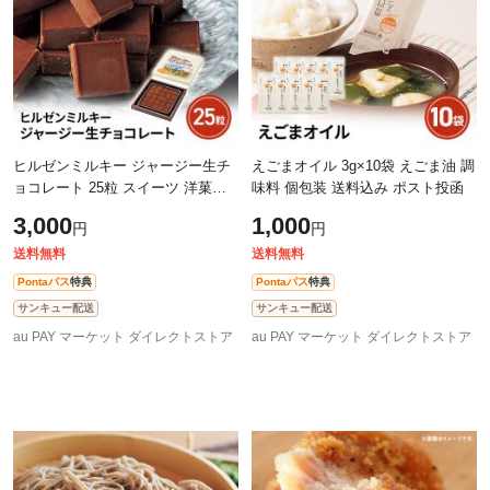
ヒルゼンミルキー ジャージー生チ
えごまオイル 3g×10袋 えごま油 調
ョコレート 25粒 スイーツ 洋菓子
味料 個包装 送料込み ポスト投函
生チョコ ご自宅用 送料込み 冷凍
3,000
1,000
円
円
送料無料
送料無料
Pontaパス
特典
Pontaパス
特典
サンキュー配送
サンキュー配送
au PAY マーケット ダイレクトストア
au PAY マーケット ダイレクトストア