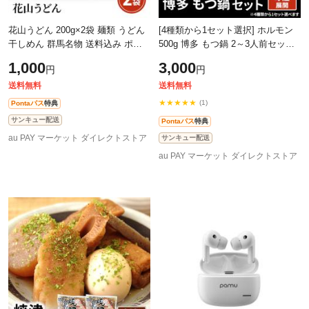
花山うどん 200g×2袋 麺類 うどん
[4種類から1セット選択] ホルモン
干しめん 群馬名物 送料込み ポス
500g 博多 もつ鍋 2～3人前セット
ト投函
選べる お出汁 4種 冷凍 もつ 鍋 博
1,000
3,000
円
円
多もつ鍋 鍋セット 送料込み
送料無料
送料無料
★★★★★
(1)
Pontaパス
特典
サンキュー配送
Pontaパス
特典
au PAY マーケット ダイレクトストア
サンキュー配送
au PAY マーケット ダイレクトストア