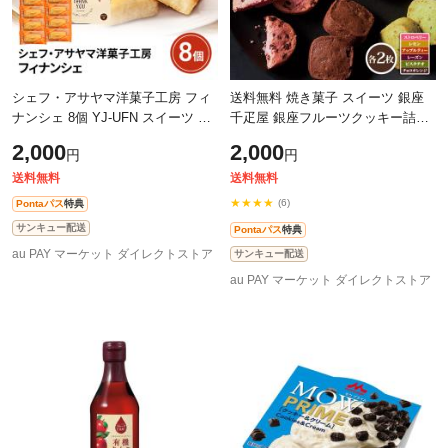
シェフ・アサヤマ洋菓子工房 フィ
送料無料 焼き菓子 スイーツ 銀座
ナンシェ 8個 YJ-UFN スイーツ 洋
千疋屋 銀座フルーツクッキー詰合
菓子 焼き菓子 送料込み ポスト投
せ ( ストロベリー ・ レモン ・ ア
2,000
2,000
円
円
函
ップルティー ・ レーズン
送料無料
送料無料
★★★★
(6)
Pontaパス
特典
サンキュー配送
Pontaパス
特典
au PAY マーケット ダイレクトストア
サンキュー配送
au PAY マーケット ダイレクトストア