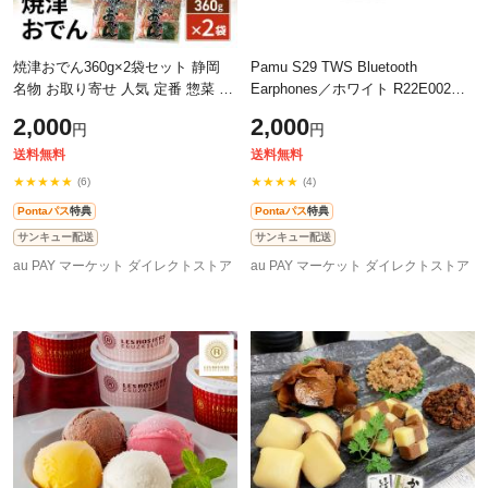
焼津おでん360g×2袋セット 静岡
Pamu S29 TWS Bluetooth
名物 お取り寄せ 人気 定番 惣菜 お
Earphones／ホワイト R22E002W
つまみ
ワイヤレスイヤホン ノイズキャン
2,000
2,000
円
円
セリング
送料無料
送料無料
★★★★★
★★★★
(6)
(4)
Pontaパス
特典
Pontaパス
特典
サンキュー配送
サンキュー配送
au PAY マーケット ダイレクトストア
au PAY マーケット ダイレクトストア