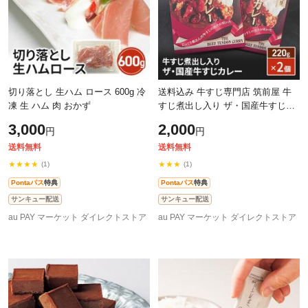
切り落とし 生ハム ロース 600g 冷
送料込み 牛すじ専門店 筑前屋 牛
凍 生 ハム 肉 おかず
すじ煮出し入り ザ・国産牛すじカ
レー 220g×2個セット 常温 レトル
3,000
2,000
円
円
ト カレー 国産 牛すじ メール便
送料無料
送料無料
★★★★
★★★
(1)
(1)
Pontaパス
特典
Pontaパス
特典
サンキュー配送
サンキュー配送
au PAY マーケット ダイレクトストア
au PAY マーケット ダイレクトストア