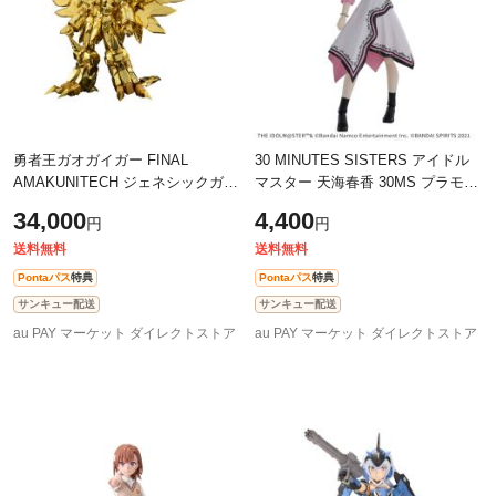
勇者王ガオガイガー FINAL
30 MINUTES SISTERS アイドル
AMAKUNITECH ジェネシックガオ
マスター 天海春香 30MS プラモデ
ガイガー 金色の破壊神Ver. プラモ
ル 模型
34,000
4,400
円
円
デル 模型
送料無料
送料無料
Pontaパス
特典
Pontaパス
特典
サンキュー配送
サンキュー配送
au PAY マーケット ダイレクトストア
au PAY マーケット ダイレクトストア