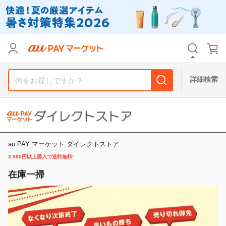
リセット
カテゴリ
カテゴリ
すべて
すべて
価格
価格
すべて
すべて
詳細検索
支払い方法
支払い方法
すべて
すべて
その他の条件
その他の条件
送料無料
送料無料
タイムセール
タイムセール
au PAY マーケット ダイレクトストア
3,980円以上購入で送料無料!
Pontaパス特典対象すべて
Pontaパス特典対象すべて
ポイントUPセレクトのみ
ポイントUPセレクトのみ
在庫一掃
サンキュー配送対象
サンキュー配送対象
レビューキャンペーン
レビューキャンペーン
キーワード
キーワード