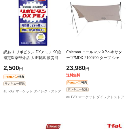
訳あり リポビタン DXアミノ 90錠
Coleman コールマン XPヘキサタ
指定医薬部外品 大正製薬 疲労回復
ープ/MDX 2190790 タープ シェー
栄養補給 加齢に伴う肩 首 腰 膝の
ド アウトドア キャンプ
2,500
23,980
円
円
不調に 栄養不良に伴う目の疲れに
送料無料
Pontaパス
特典
Pontaパス
特典
サンキュー配送
サンキュー配送
au PAY マーケット ダイレクトストア
au PAY マーケット ダイレクトストア