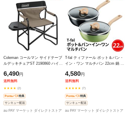
Coleman コールマン サイドテーブ
T-fal ティファール ポット＆パン・
ルデッキチェアST 2190860 ハイチ
イン・ワン マルチパン 22cm 鍋 フ
ェア 折り畳みイス アウトドア キ
ライパン
6,490
4,580
円
円
ャンプ
送料無料
送料無料
★★★★
★★★★★
(2)
(7)
Pontaパス
特典
Pontaパス
特典
サンキュー配送
サンキュー配送
au PAY マーケット ダイレクトストア
au PAY マーケット ダイレクトストア