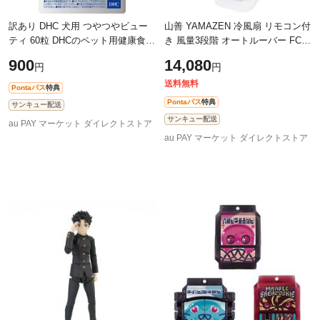
訳あり DHC 犬用 つやつやビュー
山善 YAMAZEN 冷風扇 リモコン付
ティ 60粒 DHCのペット用健康食品
き 風量3段階 オートルーバー FCR-
皮膚 毛並みが気になるワンちゃん
J403
900
14,080
円
円
に コラーゲン 賞味期限短め
送料無料
Pontaパス
特典
Pontaパス
特典
サンキュー配送
サンキュー配送
au PAY マーケット ダイレクトストア
au PAY マーケット ダイレクトストア