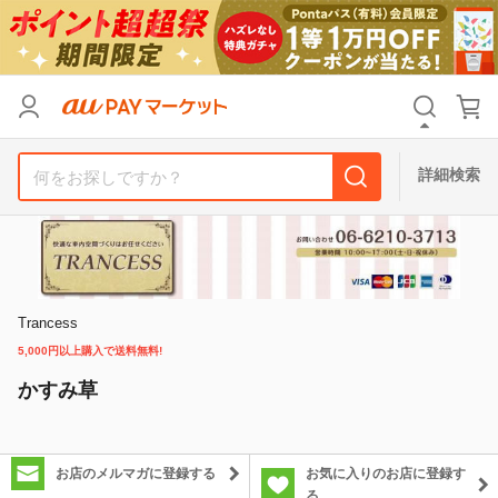
カテゴリ
すべて
価格
すべて
詳細検索
支払い方法
すべて
その他の条件
送料無料
タイムセール
Trancess
5,000円以上購入で送料無料!
Pontaパス特典対象すべて
ポイントUPセレクトのみ
かすみ草
サンキュー配送対象
レビューキャンペーン
お店のメルマガに登録する
お気に入りのお店に登録す
キーワード
る