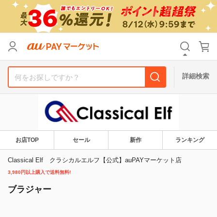
カテゴリ
すべて
価格
すべて
詳細検索
支払い方法
すべて
その他の条件
送料無料
タイムセール
お店TOP
セール
新作
ランキング
Pontaパス特典対象すべて
ポイントUPセレクトのみ
Classical Elf クラシカルエルフ【公式】auPAYマーケット店
3,980円以上購入で送料無料!
サンキュー配送対象
レビューキャンペーン
ブラジャー
キーワード