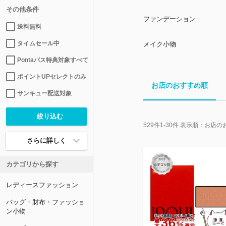
その他条件
ファンデーション
送料無料
タイムセール中
メイク小物
Pontaパス特典対象すべて
ポイントUPセレクトのみ
お店のおすすめ順
サンキュー配送対象
529
件
1-30
件 表示順：
お店の
さらに詳しく
カテゴリから探す
レディースファッション
バッグ・財布・ファッショ
ン小物