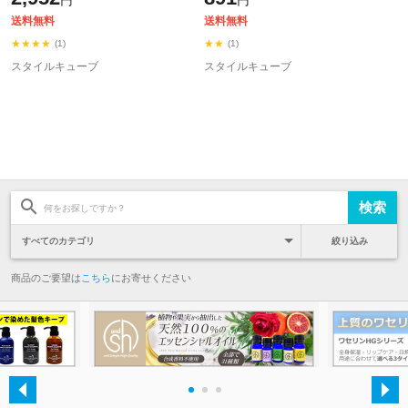
円
円
～-5.00 +lt5+ - 定形外送料無料 -
IDC:0204 - 定形外送料無料 -
送料無料
送料無料
★★★★
★★
(1)
(1)
スタイルキューブ
スタイルキューブ
絞り込み
商品のご要望は
こちら
にお寄せください
・
・
・