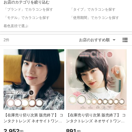
お店のカテゴリを絞り込む
「ブランド」でカラコンを探す
「タイプ」でカラコンを探す
除外ワード
除外ワード
「モデル」でカラコンを探す
「使用期間」でカラコンを探す
着色直径で選ぶ
2件
お店のおすすめ順
【在庫売り切り次第 販売終了】 コ
【在庫売り切り次第 販売終了】 コ
ンタクトレンズ ネオサイトワンデ
ンタクトレンズ ネオサイトワンデ
ーリングuv 1箱30枚入 ±0.00
ーシエルuv 1箱5枚入 +lt5+
2,952
891