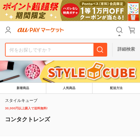
リセット
カテゴリ
カテゴリ
すべて
すべて
価格
価格
すべて
すべて
詳細検索
支払い方法
支払い方法
すべて
すべて
その他の条件
その他の条件
送料無料
送料無料
タイムセール
タイムセール
新着商品
人気商品
配送方法
Pontaパス特典対象すべて
Pontaパス特典対象すべて
ポイントUPセレクトのみ
ポイントUPセレクトのみ
スタイルキューブ
30,000円以上購入で送料無料!
サンキュー配送対象
サンキュー配送対象
レビューキャンペーン
レビューキャンペーン
コンタクトレンズ
キーワード
キーワード