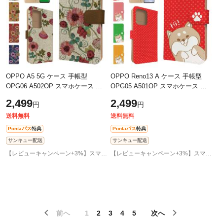
OPPO A5 5G ケース 手帳型
OPPO Reno13 A ケース 手帳型
OPG06 A502OP スマホケース カ
OPG05 A501OP スマホケース カ
バー 花柄 フラワー スマホカバー
バー アニマル 柴犬 スマホカバー
2,499
2,499
円
円
携帯カバー オッポa5 ケース
携帯カバー オッポ リノ13a ケース
しばい
送料無料
送料無料
Pontaパス
特典
Pontaパス
特典
サンキュー配送
サンキュー配送
【レビューキャンペーン+3%】スマホケース専門店GirlishAngelique
【レビューキャンペーン+3%】スマホケース専門店GirlishAngelique
前へ
1
2
3
4
5
次へ