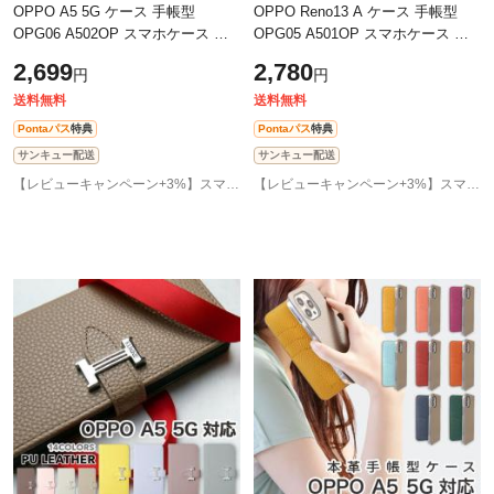
OPPO A5 5G ケース 手帳型
OPPO Reno13 A ケース 手帳型
OPG06 A502OP スマホケース カ
OPG05 A501OP スマホケース カ
バー 本革 スマホカバー 携帯カバ
バー 本革 スマホカバー 携帯カバ
2,699
2,780
円
円
ー オッポa5 ケース
ー オッポ リノ13a ケース
送料無料
送料無料
Pontaパス
特典
Pontaパス
特典
サンキュー配送
サンキュー配送
【レビューキャンペーン+3%】スマホケース専門店GirlishAngelique
【レビューキャンペーン+3%】スマホケース専門店GirlishAngelique