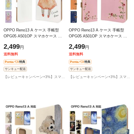
OPPO Reno13 A ケース 手帳型
OPPO Reno13 A ケース 手帳型
OPG05 A501OP スマホケース カ
OPG05 A501OP スマホケース カ
バー アニマル ねこ スマホカバー
バー 花柄 フラワー スマホカバー
2,499
2,499
円
円
携帯カバー オッポ リノ13a ケース
携帯カバー オッポ リノ13a ケース
動物
バラ ロ
送料無料
送料無料
Pontaパス
特典
Pontaパス
特典
サンキュー配送
サンキュー配送
【レビューキャンペーン+3%】スマホケース専門店GirlishAngelique
【レビューキャンペーン+3%】スマホケース専門店GirlishAngelique