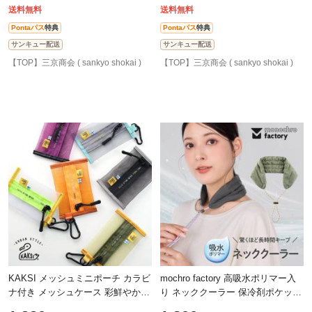
400ml～
(09000
送料無料
送料無料
Pontaパス
特典
Pontaパス
特典
サンキュー配送
サンキュー配送
【TOP】三京商会 ( sankyo shokai )
【TOP】三京商会 ( sankyo shokai )
KAKSI メッシュミニポーチ カラビ
mochro factory 高吸水ポリマー入
ナ付き メッシュケース 彩鮮やか6
り ネッククーラー 保冷剤ポケット
色展開 コンパクト マルチケース
付き 熱中症対策 夏 暑さ対策 首 ネ