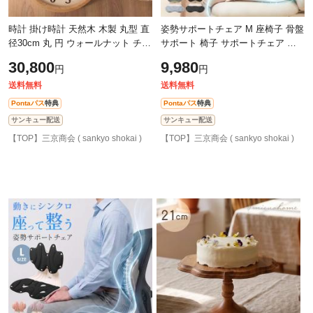
時計 掛け時計 天然木 木製 丸型 直
姿勢サポートチェア M 座椅子 骨盤
径30cm 丸 円 ウォールナット チェ
サポート 椅子 サポートチェア 子
リー タモ 多樹種 木目 北欧 ギフト
供用 大人用 背筋 低反発 クッショ
30,800
9,980
円
円
リビング 寝室 デスク ハンドメ
ン 洗える デスクワーク テレワー
送料無料
送料無料
Pontaパス
特典
Pontaパス
特典
サンキュー配送
サンキュー配送
【TOP】三京商会 ( sankyo shokai )
【TOP】三京商会 ( sankyo shokai )