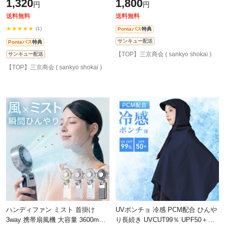
1,320
1,800
円
円
マルチポーチ フェス用 コインケー
ックアイス アイスネック 長時間
ス
送料無料
送料無料
★★★★★
(1)
Pontaパス
特典
サンキュー配送
Pontaパス
特典
【TOP】三京商会 ( sankyo shokai )
サンキュー配送
【TOP】三京商会 ( sankyo shokai )
ハンディファン ミスト 首掛け
UVポンチョ 冷感 PCM配合 ひんや
3way 携帯扇風機 大容量 3600mAh
り長続き UVCUT99％ UPF50＋