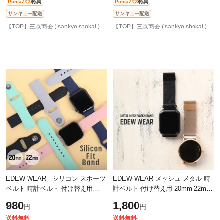
Pontaパス
特典
Pontaパス
特典
サンキュー配送
サンキュー配送
【TOP】三京商会 ( sankyo shokai )
【TOP】三京商会 ( sankyo shokai )
EDEW WEAR シリコン スポーツ
EDEW WEAR メッシュ メタル 時
ベルト 時計ベルト 付け替え用
計ベルト 付け替え用 20mm 22mm
20mm 22mm 交換バンド 可愛い お
交換バンド 上品 時計用バンド 着
980
1,800
円
円
しゃれ 時計用バンド 着せ替え ス
せ替え スポーツウォッチ用 スマー
ポーツウ
トウォ
送料無料
送料無料