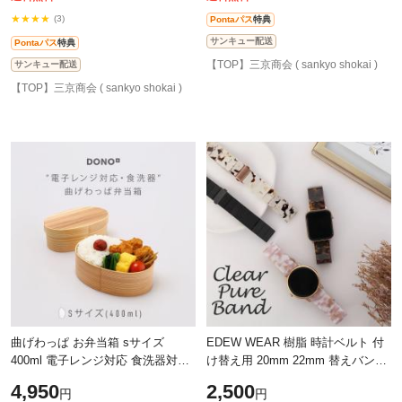
★★★★
(3)
Pontaパス
特典
サンキュー配送
Pontaパス
特典
【TOP】三京商会 ( sankyo shokai )
サンキュー配送
【TOP】三京商会 ( sankyo shokai )
曲げわっぱ お弁当箱 sサイズ
EDEW WEAR 樹脂 時計ベルト 付
400ml 電子レンジ対応 食洗器対応
け替え用 20mm 22mm 替えバンド
ランチボックス 日本製 仕切り付き
時計バンド 時計用 樹脂バンド コ
4,950
2,500
円
円
まげわっぱ 小さい 軽い 軽量
マ 交換用 【ネコポスで送料無料】