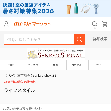
リセット
カテゴリ
カテゴリ
すべて
すべて
価格
価格
すべて
すべて
詳細検索
支払い方法
支払い方法
すべて
すべて
その他の条件
その他の条件
TOP
カテゴリ
新作
お気に入り
ガイド
送料無料
送料無料
タイムセール
タイムセール
【TOP】三京商会 ( sankyo shokai )
Pontaパス特典対象すべて
Pontaパス特典対象すべて
ポイントUPセレクトのみ
ポイントUPセレクトのみ
3,980円以上購入で送料無料!
サンキュー配送対象
サンキュー配送対象
レビューキャンペーン
レビューキャンペーン
ライフスタイル
キーワード
キーワード
お店のカテゴリを絞り込む