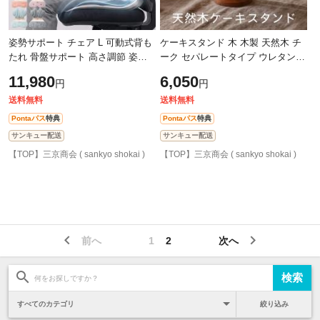
姿勢サポート チェア L 可動式背も
ケーキスタンド 木 木製 天然木 チ
たれ 骨盤サポート 高さ調節 姿勢
ーク セパレートタイプ ウレタン仕
背筋 矯正 対策 デスクワーク テレ
上げ アフタヌーンティー アンティ
11,980
6,050
円
円
ワーク ゲーミング オフィス 勉強
ーク ディスプレイスタンド おしゃ
送料無料
送料無料
Pontaパス
特典
Pontaパス
特典
サンキュー配送
サンキュー配送
【TOP】三京商会 ( sankyo shokai )
【TOP】三京商会 ( sankyo shokai )
前へ
1
2
次へ
絞り込み