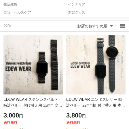
生活雑貨
インテリア
美容・ヘルスケア
木製グッズ
除外ワード
除外ワード
29件
お店のおすすめ順
EDEW WEAR ステンレスベルト
EDEW WEAR エンボスレザー 時
時計ベルト 付け替え用 22mm 交換
計ベルト 22mm幅 付け替え用 本革
バンド おしゃれ 時計用バンド 着
グレー ダイヤ柄 メンズ レディー
3,000
3,800
円
円
せ替え 高級感 スマートウォッチ用
ス 男女兼用 おしゃれ 牛革 レザー
ワン
【ネ
送料無料
送料無料