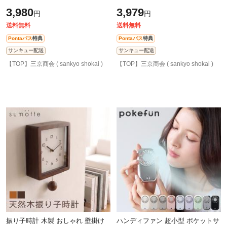
扇風機 USB充電式 PSE認証 ミス
【ネコポスで送料無料】 水で濡ら
3,980
3,979
円
円
トファン ナノミスト 卓上扇風機
せる 羽織るだけ 接触冷感 野外フ
小型 涼
ェス 屋外
送料無料
送料無料
Pontaパス
特典
Pontaパス
特典
サンキュー配送
サンキュー配送
【TOP】三京商会 ( sankyo shokai )
【TOP】三京商会 ( sankyo shokai )
振り子時計 木製 おしゃれ 壁掛け
ハンディファン 超小型 ポケットサ