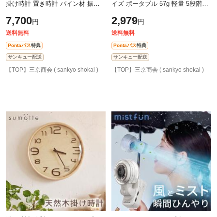
掛け時計 置き時計 パイン材 振り
イズ ポータブル 57g 軽量 5段階風
子 アナログ ナチュラル インテリ
量 パワフル送風 バッテリー式 充
7,700
2,979
円
円
ア 軽量 静音 木 経年変化 ブランド
電式 USB Type-C ケーブル付属 ス
ト
送料無料
送料無料
Pontaパス
特典
Pontaパス
特典
サンキュー配送
サンキュー配送
【TOP】三京商会 ( sankyo shokai )
【TOP】三京商会 ( sankyo shokai )