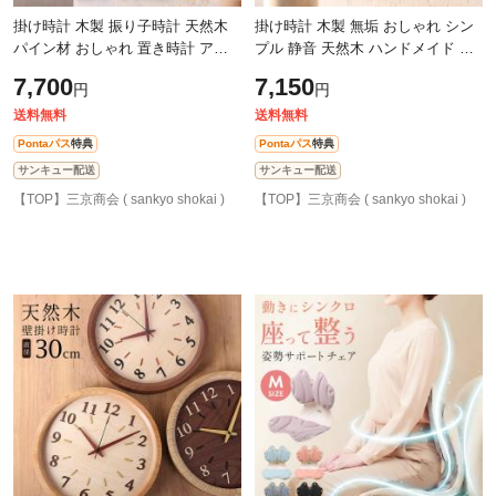
掛け時計 木製 振り子時計 天然木
掛け時計 木製 無垢 おしゃれ シン
パイン材 おしゃれ 置き時計 アン
プル 静音 天然木 ハンドメイド ナ
ティーク調 静音 ナチュラル イン
チュラル インテリア 北欧 ブラン
7,700
7,150
円
円
テリア ハンドメイド ブランド
ド sumotte クォーツ ムーブメント
sumot
送料無料
送料無料
Pontaパス
特典
Pontaパス
特典
サンキュー配送
サンキュー配送
【TOP】三京商会 ( sankyo shokai )
【TOP】三京商会 ( sankyo shokai )