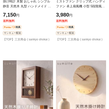
掛け時計 木製 おしゃれ シンプル
ミストファン クリップ式 ハンディ
静音 天然木 丸型 ハンドメイド ナ
ファン 卓上扇風機 小型 5段階風量
チュラル インテリア 北欧 ブラン
充電式 水でひんやり 2軸調節 滑り
7,150
3,980
円
円
ド sumotte クォーツ ムーブメント
止め TypeC PSE 2000mAh バッグ
送料無料
送料無料
Pontaパス
特典
Pontaパス
特典
サンキュー配送
サンキュー配送
【TOP】三京商会 ( sankyo shokai )
【TOP】三京商会 ( sankyo shokai )