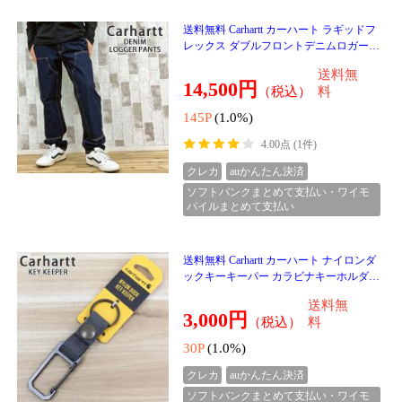
135P
(1.0%)
クレカ
auかんたん決済
ソフトバンクまとめて支払い・ワイモ
バイルまとめて支払い
送料無料 HUF ハフ トランシット オーソ
リティー クルーネック スウェット トレー
ナー TRANSIT AUTHORITY CREWNECK
送料無
PF00760 裏起毛 サー
12,500円
（税込）
料
125P
(1.0%)
クレカ
auかんたん決済
ソフトバンクまとめて支払い・ワイモ
バイルまとめて支払い
送料無料 HUF ハフ ワールドワイドコミ
ューターセーター WORLDWIDE COMMU
TER SWEATER KN00558 ブラック 長袖 ト
送料無
ップス クルーネック ジャ
18,000円
（税込）
料
180P
(1.0%)
クレカ
auかんたん決済
ソフトバンクまとめて支払い・ワイモ
バイルまとめて支払い