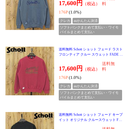
１１月２８日入荷♪♪
送料無料 新作 ゴルフウェア レディース
上下セットアップ gs GOLF ジップアップ
ジャケット スカート ライン切替 ニット素
送料無
材 おしゃれ か
12,900円
（税込）
料
129P
(1.0%)
クレカ
auかんたん決済
ソフトバンクまとめて支払い・ワイモ
バイルまとめて支払い
送料無料 新作 ゴルフウェア レディース g
s GOLF ジップアップニットジャケット
トップス ライン切替 おしゃれ かわいい
送料無
韓国系 秋冬 春
6,999円
（税込）
料
69P
(1.0%)
クレカ
auかんたん決済
ソフトバンクまとめて支払い・ワイモ
バイルまとめて支払い
送料無料 新作 ゴルフスカート レディース
ゴルフウェア gs GOLF ニット素材 ライン
切替 おしゃれ 秋冬 春夏 ブランド かわい