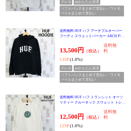
送料無料 HUF ハフ エンブレムペンダン
ト EMBLEM PENDANT AC01115 ネック
レス アクセサリー スケーター メンズ 小
送料無
物 プレゼント ギフト
14,500円
（税込）
料
145P
(1.0%)
クレカ
auかんたん決済
ソフトバンクまとめて支払い・ワイモ
バイルまとめて支払い
送料無料 HUF ハフ トークン ペンダント
TOKEN PENDANT AC01113 ネックレス
アクセサリー ゴールド スケーター ブラン
送料無
ド メンズ 小物 プ
14,500円
（税込）
料
145P
(1.0%)
クレカ
auかんたん決済
ソフトバンクまとめて支払い・ワイモ
バイルまとめて支払い
送料無料 HUF ハフ モノ ブレスレット バ
ングル MONO BRACELET AC01116 アク
セサリー スケーター ブランド メンズ 小