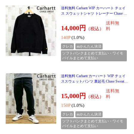
送料無料 HUF ハフ バギーフィット クロ
ーマーパンツ CROMER PANT デニム パ
ンツ ジーンズ バギーパンツ ロングパンツ
送料無
メンズ ストリート
16,500円
（税込）
料
165P
(1.0%)
クレカ
auかんたん決済
ソフトバンクまとめて支払い・ワイモ
バイルまとめて支払い
送料無料 HUF ハフ メガブラスト エンブ
レム プルオーバーフーディ スウェットパ
ーカー MEGABLAST EMB P/O HOODIE P
送料無
F00757 裏起毛 フーデ
13,500円
（税込）
料
135P
(1.0%)
クレカ
auかんたん決済
ソフトバンクまとめて支払い・ワイモ
バイルまとめて支払い
送料無料 HUF ハフ アーチプルオーバー
フーディ スウェットパーカー ARCH P/O
HOODIE PF00759 裏起毛 フーディー トッ
送料無
プス 長袖 プルオー
13,500円
（税込）
料