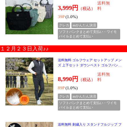
送料無料 Carhartt カーハート WIP ライラ
ンパンツ ストレートデニムパンツ Rylan P
ant I035562 ダブリューアイピー ロングパ
送料無
ンツ ワーク
23,000円
（税込）
料
230P
(1.0%)
クレカ
auかんたん決済
ソフトバンクまとめて支払い・ワイモ
バイルまとめて支払い
送料無料 Carhartt WIP カーハート チェイ
ス スウェットシャツ トレーナー Chase Sw
eat I033660 裏起毛 クルーネック 長袖トッ
送料無
プス メン
14,000円
（税込）
料
140P
(1.0%)
クレカ
auかんたん決済
ソフトバンクまとめて支払い・ワイモ
バイルまとめて支払い
送料無料 Carhartt カーハート WIP チェイ
ススウェットパンツ 裏起毛 Chase Sweat P
ant I033667 ロングパンツ ジョガーパンツ
送料無
ボトムス