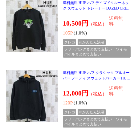
33P
(1.0%)
クレカ
auかんたん決済
ソフトバンクまとめて支払い・ワイモ
バイルまとめて支払い
Schott ショット HIGT-SOCKS ハイソック
ス ソックス 靴下 ２足セット 782-4972004
ブランド ゆうパケ
2,200円
（税込）
22P
(1.0%)
クレカ
auかんたん決済
ソフトバンクまとめて支払い・ワイモ
バイルまとめて支払い
Schott ショット FLAME SOCKS フレイム
ソックス 靴下 ２足セット 782-4972006 ブ
ランド ゆうパケ
1,980円
（税込）
19P
(1.0%)
クレカ
auかんたん決済
ソフトバンクまとめて支払い・ワイモ
バイルまとめて支払い