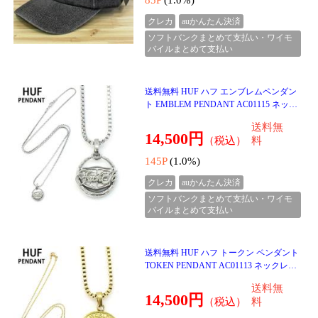
クレカ
auかんたん決済
ソフトバンクまとめて支払い・ワイモ
バイルまとめて支払い
送料無料 THE NORTH FACE ザ ノースフ
ェイス TNF ボニーマルチパック バックパ
ック BONNEY MULTI PACK White Label K
送料無
orea Line ブランド
15,800円
（税込）
料
158P
(1.0%)
クレカ
auかんたん決済
ソフトバンクまとめて支払い・ワイモ
バイルまとめて支払い
送料無料 Calvin Klein カルバンクライン C
K モノグラムロゴ スウェット クルーネッ
ク MONOLOGO FLEECE CREW NECK 40
送料無
BM801 メンズ ブラン
14,000円
（税込）
料
140P
(1.0%)
クレカ
auかんたん決済
ソフトバンクまとめて支払い・ワイモ
バイルまとめて支払い