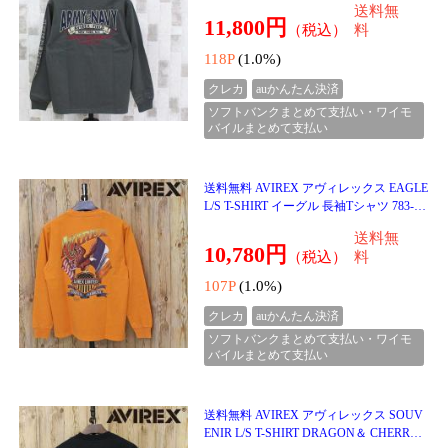
ソフトバンクまとめて支払い・ワイモ
バイルまとめて支払い
送料無料 AVIREX アヴィレックス EAGLE
L/S T-SHIRT イーグル 長袖Tシャツ 783-61
30003 トップス アビレックス メンズ ブラ
送料無
ンド
10,780円
（税込）
料
107P
(1.0%)
クレカ
auかんたん決済
ソフトバンクまとめて支払い・ワイモ
バイルまとめて支払い
送料無料 AVIREX アヴィレックス SOUV
ENIR L/S T-SHIRT DRAGON＆ CHERRY B
LOSSOMS スーベニア 長袖Tシャツ ドラ
送料無
ゴン＆チェリーブロッサム
11,880円
（税込）
料
118P
(1.0%)
クレカ
auかんたん決済
ソフトバンクまとめて支払い・ワイモ
バイルまとめて支払い
送料無料 AVIREX アヴィレックス STENC
IL L/S T-SHIRT 783-6130006 ステンシルプ