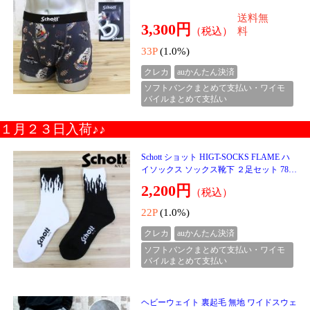
ルダーバッグ 小物 かばん 鞄 小さめ ネコ
送料無
ポス
3,999円
（税込）
料
39P
(1.0%)
クレカ
auかんたん決済
ソフトバンクまとめて支払い・ワイモ
バイルまとめて支払い
１２月２３日入荷♪♪
送料無料 ゴルフウェア セットアップ メン
ズ 上下セット ダウンベスト ゴルフパンツ
暖か裏起毛ボア ストレッチジャージ アウ
送料無
ター ジップ
8,990円
（税込）
料
89P
(1.0%)
クレカ
auかんたん決済
ソフトバンクまとめて支払い・ワイモ
バイルまとめて支払い
送料無料 刺繍入り スタンドフルジップ フ
リースジャケット トップス 和柄 軽量 秋
冬
送料無
3,999円
（税込）
料
39P
(1.0%)