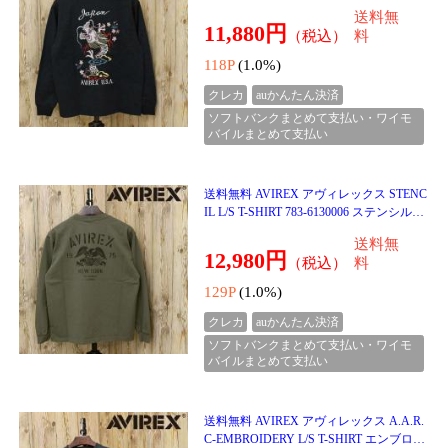
リント 長袖Tシャツ ロングTシャツ ロンT
送料無
メンズ クルー
12,980円
（税込）
料
129P
(1.0%)
クレカ
auかんたん決済
ソフトバンクまとめて支払い・ワイモ
バイルまとめて支払い
送料無料 AVIREX アヴィレックス A.A.R.
C-EMBROIDERY L/S T-SHIRT エンブロイ
ダリー ロングスリーブ ティーシャツ 長袖
送料無
Tシャツ 783-61300
12,980円
（税込）
料
129P
(1.0%)
クレカ
auかんたん決済
ソフトバンクまとめて支払い・ワイモ
バイルまとめて支払い
送料無料 AVIREX アヴィレックス PIGME
NT RING BELT 783-6971001 ピグメント リ
ング ベルト メンズ アビレックス
送料無
6,380円
（税込）
料
63P
(1.0%)
クレカ
auかんたん決済