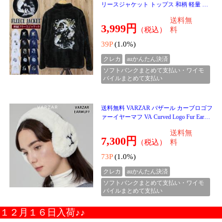
15,000円
（税込）
料
150P
(1.0%)
クレカ
auかんたん決済
ソフトバンクまとめて支払い・ワイモ
バイルまとめて支払い
送料無料 Carhartt カーハート ラギッドフ
レックス ダブルフロントデニムロガーパ
ンツ Rugged Flex Double-Front Denim Logge
送料無
r Pants 103
14,500円
（税込）
料
145P
(1.0%)
4.00点 (1件)
クレカ
auかんたん決済
ソフトバンクまとめて支払い・ワイモ
バイルまとめて支払い
送料無料 Carhartt カーハート ナイロンダ
ックキーキーパー カラビナキーホルダー
Nylon Duck Key Keeper B0000251 メンズ
送料無
ブランド ゆう
3,000円
（税込）
料
30P
(1.0%)
クレカ
auかんたん決済