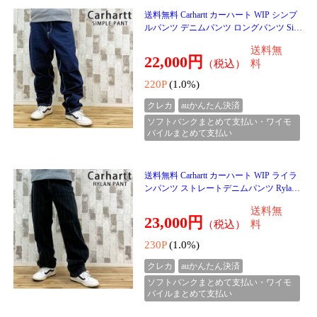
ソフトバンクまとめて支払い・ワイモ
バイルまとめて支払い
送料無料 Carhartt カーハート ナイロンダ
ック フロントポケットウォレット Carhartt
Nylon Duck Front Pocket Wallet B0000238 メ
送料無
ンズ
6,500円
（税込）
料
65P
(1.0%)
クレカ
auかんたん決済
ソフトバンクまとめて支払い・ワイモ
バイルまとめて支払い
送料無料 Carhartt カーハート クラシック
ラウンドダッフル ボストンバッグ Classic
Round Duffel 60L B0000493 メンズ ブラン
送料無
ド
20,000円
（税込）
料
200P
(1.0%)
クレカ
auかんたん決済
ソフトバンクまとめて支払い・ワイモ
バイルまとめて支払い
１２月８日入荷♪♪