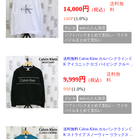
セブン 中綿 アウター ブルゾン ロゴ 素材
送料無
切替 ジップアップ
16,980円
（税込）
料
169P
(1.0%)
クレカ
auかんたん決済
ソフトバンクまとめて支払い・ワイモ
バイルまとめて支払い
送料無料 ゴルフパンツ ゴルフウェア メン
ズ GIORNO SEVEN ジョルノセブン ジョ
ガーパンツ 中綿 秋冬 ボトムス 素材切替
送料無
おしゃれ ブラン
9,999円
（税込）
料
99P
(1.0%)
クレカ
auかんたん決済
ソフトバンクまとめて支払い・ワイモ
バイルまとめて支払い
送料無料 新作 レギンス トレンカ レディ
ース ゴルフウェア 暖かい 裏起毛 防寒 gs
GOLF ゴルフインナー スパッツ ストレッ
送料無
チ 無地 秋冬
1,999円
（税込）
料
19P
(1.0%)