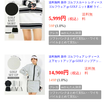
バイルまとめて支払い
送料無料 ゴルフウェア メンズ 上下セット
アップ GIORNO SEVEN ジョルノセブン
シャギーボアフリース フルジップパーカ
送料無
ー トップス ゴル
12,980円
（税込）
料
129P
(1.0%)
クレカ
auかんたん決済
ソフトバンクまとめて支払い・ワイモ
バイルまとめて支払い
送料無料 ゴルフウェア メンズ ジップアッ
プパーカーGIORNO SEVEN ジョルノセブ
ン シャギーボアフリース 暖かい トップス
送料無
ジャケット ブ
6,999円
（税込）
料
69P
(1.0%)
クレカ
auかんたん決済
ソフトバンクまとめて支払い・ワイモ
バイルまとめて支払い
送料無料 THE NORTH FACE ザ ノースフ
ェイス ホワイトレーベル メロウニットグ