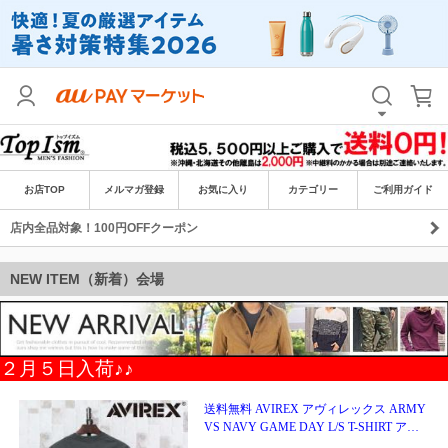
お店TOP
メルマガ登録
お気に入り
カテゴリー
ご利用ガイド
店内全品対象！100円OFFクーポン
NEW ITEM（新着）会場
２月５日入荷♪♪
送料無料 AVIREX アヴィレックス ARMY
VS NAVY GAME DAY L/S T-SHIRT アー
ミーVSネイビー ゲームデイ 長袖Tシャツ
送料無
783-6130002 トップス
11,800円
（税込）
料
118P
(1.0%)
クレカ
auかんたん決済