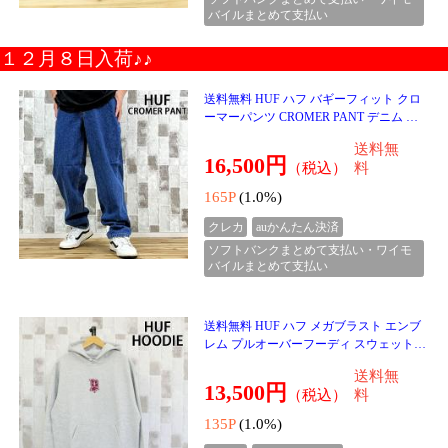
15,000円
（税込）
料
150P
(1.0%)
クレカ
auかんたん決済
ソフトバンクまとめて支払い・ワイモ
バイルまとめて支払い
送料無料 HUF ハフ メガブラスト ロング
スリーブTシャツ MEGABLAST L/S TEE T
S02508 トップス 長袖 メンズ スケーター
送料無
ブランド
6,800円
（税込）
料
68P
(1.0%)
クレカ
auかんたん決済
ソフトバンクまとめて支払い・ワイモ
バイルまとめて支払い
送料無料 HUF ハフセット OG カーブバイ
ザー6パネルハット ベースボールキャップ
HUF SET OG CV 6 PANEL HAT 帽子 メン
送料無
ズ ストリート ス
8,500円
（税込）
料
85P
(1.0%)
クレカ
auかんたん決済
ソフトバンクまとめて支払い・ワイモ
バイルまとめて支払い