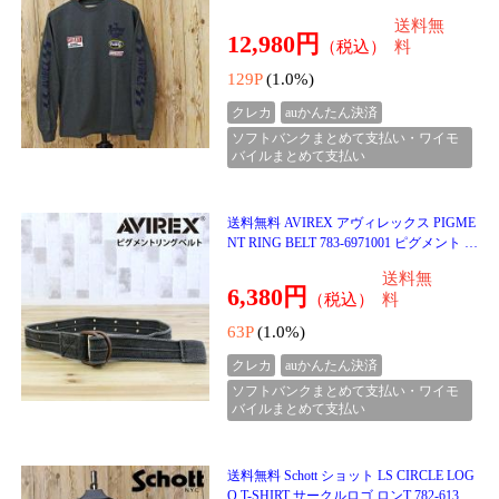
ソフトバンクまとめて支払い・ワイモ
バイルまとめて支払い
送料無料 Schott ショット LS CIRCLE LOG
O T-SHIRT サークルロゴ ロンT 782-61300
01 長袖 トップス ブランド ネコポス
送料無
9,900円
（税込）
料
99P
(1.0%)
クレカ
auかんたん決済
ソフトバンクまとめて支払い・ワイモ
バイルまとめて支払い
送料無料 Schott ショット PLENTY TOUG
H EMB HENLEY LS T-SHIRT プレンティ
タフ 刺繍 ヘンリーネック ロンT 782-6130
送料無
002 長袖 トップス
9,900円
（税込）
料
99P
(1.0%)
クレカ
auかんたん決済
ソフトバンクまとめて支払い・ワイモ
バイルまとめて支払い
１月２９日入荷♪♪