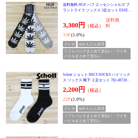
Schott ショット FLAME SOCKS Navy＆Ch
aco フレイムソックス 靴下 ２点セット 78
2-4972007 ブランド ゆうパケ
1,980円
（税込）
19P
(1.0%)
クレカ
auかんたん決済
ソフトバンクまとめて支払い・ワイモ
バイルまとめて支払い
送料無料 Schott ショット BOXER PANTS
HULA GIRL 782-4980004 ボクサーパンツ
フラガール メンズ ブランド アンダーウェ
送料無
ア 下着 小物 プ
3,300円
（税込）
料
33P
(1.0%)
クレカ
auかんたん決済
ソフトバンクまとめて支払い・ワイモ
バイルまとめて支払い
１月２３日入荷♪♪
Schott ショット HIGT-SOCKS FLAME ハ
イソックス ソックス靴下 ２足セット 782-
4972003 ブランド ゆうパケ
2,200円
（税込）
22P
(1.0%)