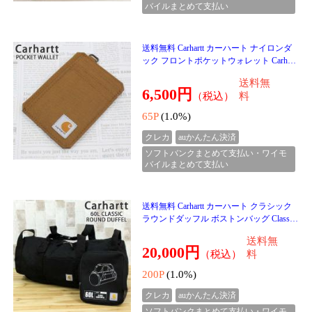
送料無料 HUF ハフ マテオ カーゴパンツ
MATEO CARGO PANT PT00368 ロングパ
ンツ ボトムス メンズ ストリート スケー
送料無
ター ブラック 黒 人
17,500円
（税込）
料
175P
(1.0%)
クレカ
auかんたん決済
ソフトバンクまとめて支払い・ワイモ
バイルまとめて支払い
送料無料 HUF ハフ Hドットポーラーフリ
ースクルーネック スウェットシャツ トレ
ーナー H DOT POLAR FLEECE CREWNE
送料無
CK FL00247 トップス
15,499円
（税込）
料
154P
(1.0%)
クレカ
auかんたん決済
ソフトバンクまとめて支払い・ワイモ
バイルまとめて支払い
送料無料 HUF ハフ メガブラスト オーバ
ーダイ ロングスリーブ サーマル カットソ
ー MEGABLAST OVERDYED L/S THERM
送料無
AL KN00564 トップス