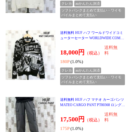
送料無
物 プレゼント ギフ
10,500円
（税込）
料
105P
(1.0%)
クレカ
auかんたん決済
ソフトバンクまとめて支払い・ワイモ
バイルまとめて支払い
１２月５日入荷♪♪
送料無料 AVIREX アヴィレックス 50周年
グラフィック ジップアップ パーカー GR
APHIC ZIP UP PARKA 783-5231005 トッ
送料無
プス アビレックス
19,800円
（税込）
料
198P
(1.0%)
クレカ
auかんたん決済
ソフトバンクまとめて支払い・ワイモ
バイルまとめて支払い
送料無料 AVIREX アヴィレックス 50周年
フェイドウォッシュ ジップアップ パーカ
ー FADE WASH ZIP UP PARKA 783-52310
送料無
09 トップス アビ
18,480円
（税込）
料
184P
(1.0%)