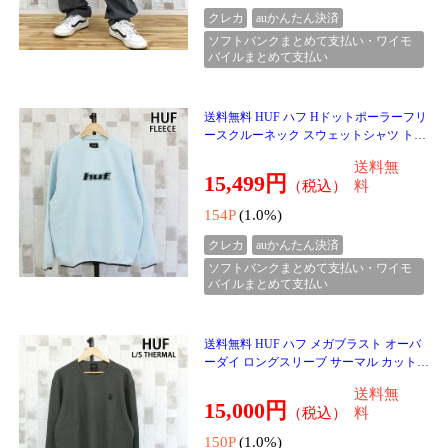
クレカ
auかんたん決済
ソフトバンクまとめて支払い・ワイモ
バイルまとめて支払い
送料無料 Schott ショット ピグメント ソー
ファー ソー グッド クルースウェット PIG
MENT SO FAR SO GOOD CREW SWEAT
送料無
782-5232013 トッ
17,600円
（税込）
料
176P
(1.0%)
クレカ
auかんたん決済
ソフトバンクまとめて支払い・ワイモ
バイルまとめて支払い
送料無料 Schott ショット フェード ラスト
フロンティア クルー スウェット FADE A
MERICA’S LAST FRONTIER CREW SWEA
送料無
T 782-5232014 ト
17,600円
（税込）
料
176P
(1.0%)
クレカ
auかんたん決済
ソフトバンクまとめて支払い・ワイモ
バイルまとめて支払い
送料無料 Schott ショット フェード キープ