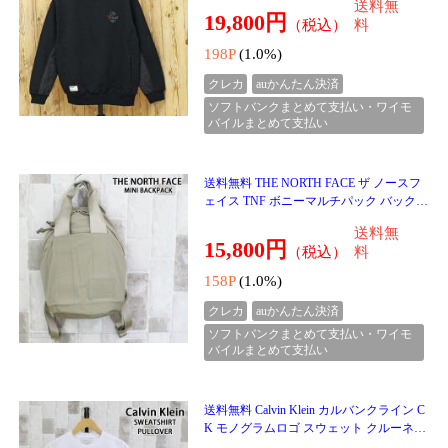
ソフトバンクまとめて支払い・ワイモ
バイルまとめて支払い
送料無料 新作 ゴルフスカート レディース
ゴルフウェア gs GOLF ロゴテープ使い リ
ップストップ素材 おしゃれ 秋冬 春夏 ブ
送料無
ランド かわ
5,999円
（税込）
料
59P
(1.0%)
クレカ
auかんたん決済
ソフトバンクまとめて支払い・ワイモ
バイルまとめて支払い
送料無料 ゴルフ 上下セットアップ メンズ
ゴルフウェア GIORNO SEVEN ジョルノ
セブン アウター 中綿ジャケット ブルゾン
送料無
ゴルフパンツ
25,980円
（税込）
料
259P
(1.0%)
クレカ
auかんたん決済
ソフトバンクまとめて支払い・ワイモ
バイルまとめて支払い
送料無料 ゴルフ 中綿ジャケット メンズ
ゴルフウェア GIORNO SEVEN ジョルノ