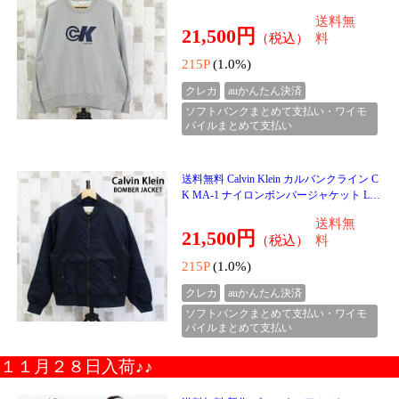
送料無料 新作 ゴルフウェア レディース
ダウン上下セットアップ ダウンベスト ダ
ウンスカート 防寒 暖か裏起毛 ボアフリー
送料無
ス ストレッチ
9,400円
（税込）
料
94P
(1.0%)
クレカ
auかんたん決済
ソフトバンクまとめて支払い・ワイモ
バイルまとめて支払い
送料無料 新作 ゴルフジャケット レディー
ス ダウンジャケット ゴルフウェア 防寒
暖か裏起毛 ボアフリース アウター ブルゾ
送料無
ン ストレッ
5,999円
（税込）
料
59P
(1.0%)
クレカ
auかんたん決済
ソフトバンクまとめて支払い・ワイモ
バイルまとめて支払い
新作 送料無料 ダウンパンツ レディース
ゴルフパンツ ダウン80% 暖裏起毛 裏フリ
ース ストレッチ ゴルフウェア ジョガーパ
送料無
ンツ スキニー
3,999円
（税込）
料