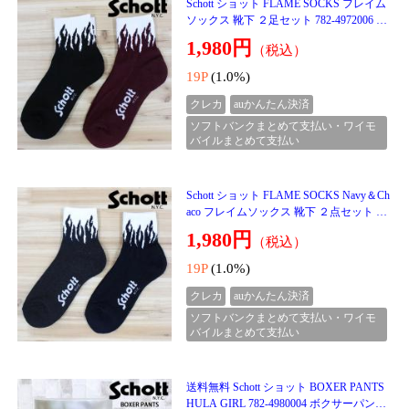
クレカ
auかんたん決済
ソフトバンクまとめて支払い・ワイモ
バイルまとめて支払い
ヘビーウェイト 裏起毛 無地 ワイドスウェ
ットパンツ メンズ ウエストゴム ボトムス
秋冬 リラックス カジュアル 送料無料
2,499円
（税込）
24P
(1.0%)
クレカ
auかんたん決済
ソフトバンクまとめて支払い・ワイモ
バイルまとめて支払い
ジャガード 無地 スウェットパンツ メンズ
ユニセックス ジョガーパンツ ウエストゴ
ム イージーパンツ ロングパンツ ボトムス
1,999円
（税込）
カジュアル
19P
(1.0%)
クレカ
auかんたん決済
ソフトバンクまとめて支払い・ワイモ
バイルまとめて支払い
送料無料 カートバッグ ラウンドバッグ ゴ
ルフ メンズ ミニトートバッグ 2WAY ショ