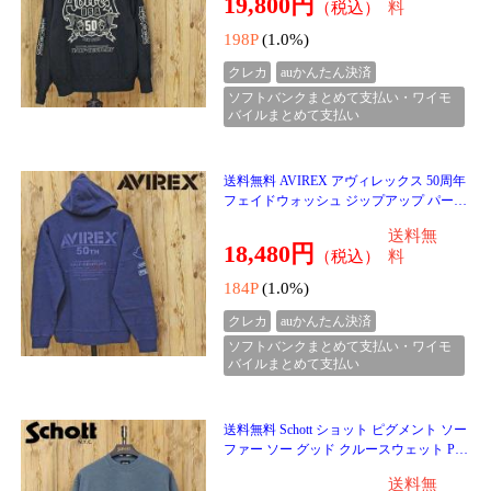
140P
(1.0%)
クレカ
auかんたん決済
ソフトバンクまとめて支払い・ワイモ
バイルまとめて支払い
送料無料 Calvin Klein カルバンクライン C
K PREMIUM TERRY LOGO GRAPHIC CN
プレミアムテリーロゴグラフィッククル
送料無
ーネック スウェット
21,500円
（税込）
料
215P
(1.0%)
クレカ
auかんたん決済
ソフトバンクまとめて支払い・ワイモ
バイルまとめて支払い
送料無料 Calvin Klein カルバンクライン C
K MA-1 ナイロンボンバージャケット LS
NYLON BOMBER JACKET 4RC526G メン
送料無
ズ ブランド
21,500円
（税込）
料
215P
(1.0%)
クレカ
auかんたん決済
ソフトバンクまとめて支払い・ワイモ
バイルまとめて支払い