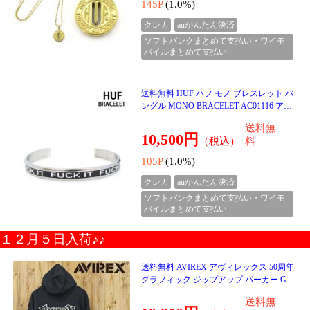
送料無料 Calvin Klein カルバンクライン C
K アイコニック ロゴ パイピング クルーネ
ック スウェットシャツ 40J6242 メンズ ブ
送料無
ランド
9,999円
（税込）
料
99P
(1.0%)
クレカ
auかんたん決済
ソフトバンクまとめて支払い・ワイモ
バイルまとめて支払い
送料無料 Calvin Klein カルバンクライン C
K ストライプ スノーウィー リラックス ク
ルーネック ボーダー ニット セーター LS
送料無
STRIPED SN
20,000円
（税込）
料
200P
(1.0%)
クレカ
auかんたん決済
ソフトバンクまとめて支払い・ワイモ
バイルまとめて支払い
送料無料 Calvin Klein カルバンクライン C
K コットンイージーフィットクルーネッ
クセーター ニット LS COTTON EASY FIT
送料無
CREWNK SWEATER
14,000円
（税込）
料