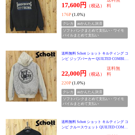
送料無
い 韓国系
5,999円
（税込）
料
59P
(1.0%)
クレカ
auかんたん決済
ソフトバンクまとめて支払い・ワイモ
バイルまとめて支払い
送料無料 新作 ゴルフウェア レディース
上下セットアップ gs GOLF ジップアップ
ジャケット スカート 防風 ロゴライン切替
送料無
リップストッ
14,900円
（税込）
料
149P
(1.0%)
クレカ
auかんたん決済
ソフトバンクまとめて支払い・ワイモ
バイルまとめて支払い
送料無料 新作 ゴルフウェア レディース g
s GOLF ゴルフジャケット 防風 アウター
ブルゾン ジップアップ リップストップ素
送料無
材 ロゴテープ
8,998円
（税込）
料
89P
(1.0%)
クレカ
auかんたん決済