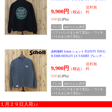
送料無料 HUF ハフ デイズドクルーネッ
ク スウェット トレーナー DAZED CREW
NECK PF00761 長袖 トップス メンズ 人気
送料無
ブランド
10,500円
（税込）
料
105P
(1.0%)
クレカ
auかんたん決済
ソフトバンクまとめて支払い・ワイモ
バイルまとめて支払い
送料無料 HUF ハフ クラシック プルオー
バー フーディ スウェットパーカー HUF C
LASSIC H P/O HOODI PF00798 長袖 トッ
送料無
プス メンズ 人気
12,000円
（税込）
料
120P
(1.0%)
クレカ
auかんたん決済
ソフトバンクまとめて支払い・ワイモ
バイルまとめて支払い
送料無料 HUF ハフ エッセンシャルズ プ
ラントライフ ソックス 3足セット ESSEN
TIALS PLANTLIFE SOCK 3PACK SK0046
送料無
5 靴下 メンズ 人気ブ
3,300円
（税込）
料