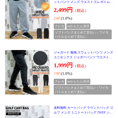
クレカ
auかんたん決済
ソフトバンクまとめて支払い・ワイモ
バイルまとめて支払い
送料無料 VARZAR バザール カーブロゴフ
ァーイヤーマフ VA Curved Logo Fur Earmu
ff 韓国 耳あて 小物 刺繍 防寒 ホワイト ブ
送料無
ラック レデ
7,300円
（税込）
料
73P
(1.0%)
クレカ
auかんたん決済
ソフトバンクまとめて支払い・ワイモ
バイルまとめて支払い
１２月１６日入荷♪♪
送料無料 Carhartt カーハート WIP シンプ
ルパンツ デニムパンツ ロングパンツ Sim
ple Pant WIP I022947 ダブリューアイピー
送料無
メンズ ブラ
22,000円
（税込）
料
220P
(1.0%)
クレカ
auかんたん決済
ソフトバンクまとめて支払い・ワイモ
バイルまとめて支払い