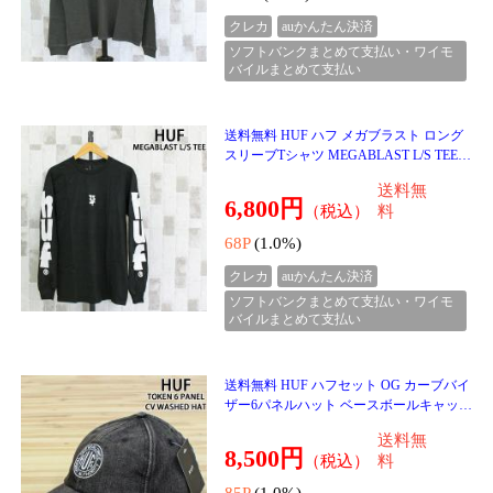
イット オリジナル クルースウェット FAD
E KEEP IT ORIGINAL CREW SWEAT 782-
送料無
5232015 トップ
17,600円
（税込）
料
176P
(1.0%)
クレカ
auかんたん決済
ソフトバンクまとめて支払い・ワイモ
バイルまとめて支払い
送料無料 Schott ショット キルティング コ
ンビ ジップパーカー QUILTED COMBI. ZI
P HOODED 782-5231006 トップス ブラン
送料無
ド
22,000円
（税込）
料
220P
(1.0%)
クレカ
auかんたん決済
ソフトバンクまとめて支払い・ワイモ
バイルまとめて支払い
送料無料 Schott ショット キルティング コ
ンビ クルースウェット QUILTED COMBI.
CREW SWEAT 782-5232016 トップス ブラ
送料無
ンド
19,800円
（税込）
料
198P
(1.0%)