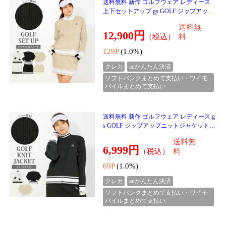
39P
(1.0%)
3.00点 (1件)
クレカ
auかんたん決済
ソフトバンクまとめて支払い・ワイモ
バイルまとめて支払い
送料無料 ゴルフスカート レディース ダウ
ンスカート ゴルフウェア暖か裏起毛ボア
フリース ストレッチ ジャージ ウエストゴ
送料無
ム 秋冬 かわ
3,999円
（税込）
料
39P
(1.0%)
クレカ
auかんたん決済
ソフトバンクまとめて支払い・ワイモ
バイルまとめて支払い
送料無料 ゴルフ 上下セットアップ メンズ
ゴルフウェア GIORNO SEVEN ジョルノ
セブン アウター ジャケット リップストッ
送料無
プ素材 テープ使
16,980円
（税込）
料
169P
(1.0%)
クレカ
auかんたん決済
ソフトバンクまとめて支払い・ワイモ