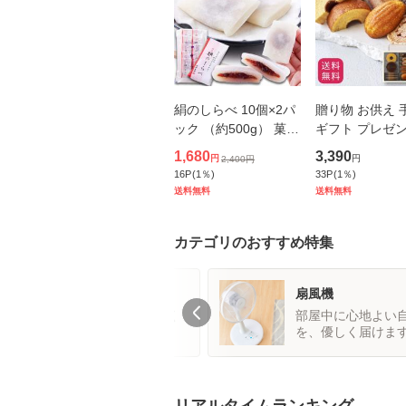
絹のしらべ 10個×2パ
贈り物 お供え 
ック （約500g） 菓子
ギフト プレゼン
和菓子 スイーツ 手土
ティスリー キハ
1,680
3,390
円
円
2,400
円
産 土産 お供え あんこ
菓子ギフト 8種
16
P
(
1
％)
33
P
(
1
％)
つぶあん 粒あん 餅 お
送料無料 結婚 
送料無料
送料無料
餅
祝い お祝 お返
御
カテゴリのおすすめ特集
惣菜・食材
扇風機
暑くてキッチンに立ちたく
部屋中に心地よい
ない日の、強い味方！
を、優しく届けま
リアルタイムランキング