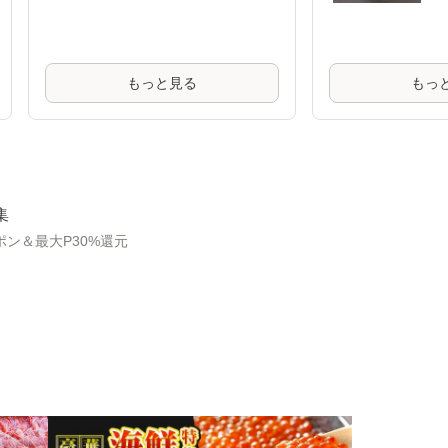
ツ アーモンド トレイ
N
ルミックス
I
もっと見る
もっ
集
ン＆最大P30%還元