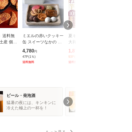
 送料無
ミエルの赤いクッキー
夏ギフト お菓子 中島
夏ギフト
手土産 個包
缶 スイーツなかの ス
大祥堂 こがね芋 10個
大祥堂 
 ｜ 博多風
イーツ デザート 洋菓
セット 和風 スイート
る アイス
4,780
1,870
2,750
円
円
円
太えびせ
子 焼き菓子 フランス
ポテト なると金時芋
個セット
47
P
(
1
％)
93
P
(
5
％)
137
P
(
5
％)
入 【5】
菓子 プレゼント 手土
個包装 誕生日 ご挨拶
アイス 
送料無料
送料無料
送料無料
bin
産 お返し お祝い ギフ
帰省 手土産 御供 内祝
帰省 ご挨
ト
御祝
産 内祝
ビール・発泡酒
チューハイ・カクテ
猛暑の夜には、キンキンに
弾ける果実の爽快感
冷えた極上の一杯を！
彩る至福の一杯