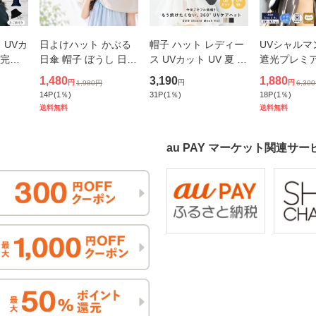
 UVカ
日よけハット かぶる
帽子 ハット レディー
UVシャルマ
 完全
日傘 帽子 ぼうし 日除
ス UVカット UV 夏 春
遮光プレミアム
ば広 大
け 熱中症対策 UV対策
つば広 日よけ UPF50
帽子 レディ
1,480
3,190
1,880
円
円
円
1,980
円
6,300
しゃれ
UVカット 紫外線対策
+ 日焼け サファリハ
いサイズ 完
14
P
(
1
％)
31
P
(
1
％)
18
P
(
1
％)
 かぶ
夏 あご紐 折りたたみ
ット あご紐 サイズ調
光100% U
送料無料
送料無料
整 UV
日よけ 野外 公園 送迎
整 通気性 メッシュ ネ
ば広 折りた
園芸
ックカ
車でもあご
au PAY マーケット関連サー