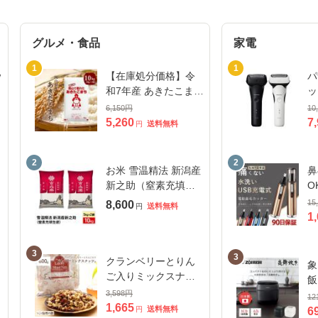
グルメ・食品
家電
1
1
w
【在庫処分価格】令
パ
和7年産 あきたこまち
ッ
K
10kg (5kg×2袋) 岡山
0
6,150
円
10
ッ
県産 ブランド米 米 お
5,260
7
送料無料
円
米 送料無料 10キロ
北海道・沖縄宛配送
2
2
不可
お米 雪温精法 新潟産
鼻
新之助（窒素充填包
O
装） 10kg（5kg×2
の
15
8,600
送料無料
円
袋） 令和7年産/ ブラ
鼻
1
ンド米 米 国内産 新潟
鼻
県産
げ
3
3
ト
クランベリーとりん
象
ご入りミックスナッ
飯
ツ 600g 無塩 ナッツ
3,598
円
（
12
くるみ カシューナッ
1,665
豪
送料無料
円
6