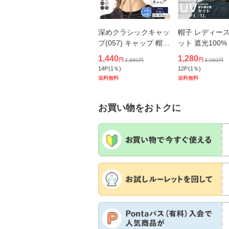
深めクラシックキャッ
帽子 レディース
プ(057) キャップ 帽子
ット 遮光100%
レディース 大きいサ
遮光 大きめ つ
1,440
1,280
円
円
2,880
円
3,980
円
イズ 完全遮光 UVカッ
きいサイズ お
14
P
(
1
％)
12
P
(
1
％)
ト つば広 自転車 日よ
飛ばない あご紐
送料無料
送料無料
け かぶーる日傘 母の
る日傘 サイズ調
日
日よけ
お買い物をおトクに