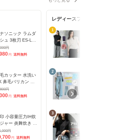
もっと見る
レディースファッション
1
ナソニック ラムダ
夏新作 パワーショル
シュ 3枚刃 ES-L32
ダープルオーバー 綿1
W
00%ノースリ タック
,000
円
2,590
円
M L トップス レディ
,980
1,190
送料無料
送料無料
円
円
ース 春夏 ミリアンデ
ニ メール便(郵1) t930
2
05
毛カッター 水洗い
新作 レディースファ
K 鼻毛バリカン 父
ッション ,ひんやり 接
日 むだ毛 鼻毛切り
触冷感 ワイドデニム
,800
円
2,880
円
毛 はさみ 耳毛剃り
UVカット 涼感ワイド
,000
2,280
送料無料
送料無料
円
円
毛シェーバー はな
パンツ デニムパンツ
カッター エチケッ
ウエストゴム レディ
3
カッター
ース ハイ
印 小容量圧力IH炊
3点半額！大感謝祭9
ジャー 炎舞炊き 鉄
日0時〜12日10時迄
くろがね仕込み）
汗上等 Tシャツ レデ
1,000
円
1,990
円
炎かまど釜 4合炊き
ィース 半袖 汗染み防
9,700
送料無料
円