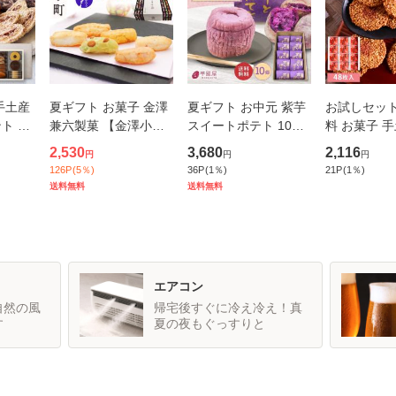
手土産
夏ギフト お菓子 金澤
夏ギフト お中元 紫芋
お試しセット
ト パ
兼六製菓 【金澤小
スイートポテト 10個
料 お菓子 
チ 焼
町】 6種 詰合せ ひと
入り プチギフト 手土
装 せんべい
2,530
3,680
2,116
円
円
円
20個入
くちおかき 誕生日 引
産 送料無料 小分け 和
美庵 博多明
126
P
(
5
％)
36
P
(
1
％)
21
P
(
1
％)
出産 内
越し ご挨拶 帰省 手土
菓子 お取り寄せスイ
んべい 48枚
送料無料
送料無料
し 内祝
産 内祝 御礼 御祝 お
ーツ 焼菓子 芋 さつま
メール便 mail
返し 退職
いも
エアコン
自然の風
帰宅後すぐに冷え冷え！真
す
夏の夜もぐっすりと