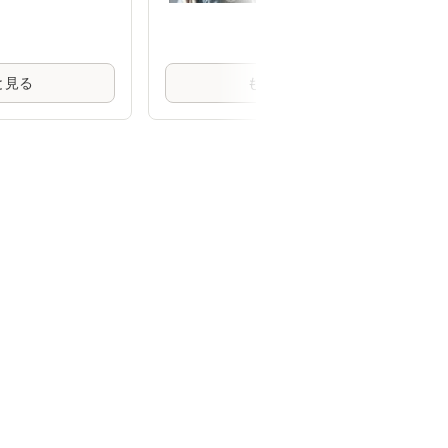
W-UT07 ZOJIRUSH
止 綿100 ゆったり 五
分袖 無地 クルーネッ
ク 体型カバー
と見る
もっと見る