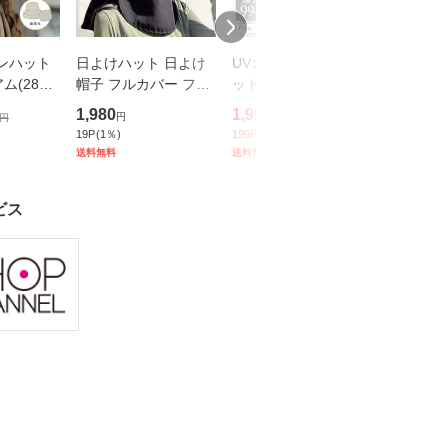
ンハット
日よけハット 日よけ
UVカット 帽子 UVカ
遮熱 帽子 
(282)
帽子 フルカバー フェ
ット率100％ 遮光率9
熱中症対
ース 大き
イスカバー レディー
9.99％以上 UPF50+ U
地 深か
1,980
1,999
1,980
円
円
円
円
2,499
円
全遮光 遮
ス 猛暑 熱中症対策 U
Vハット 日本企業企画
策 UVカ
19
P
(
1
％)
199
P
(
10
％)
19
P
(
1
％)
Vカット つ
V対策 UVカット 紫外
日除け帽子 ワイヤー
P
送料無料
送料無料
送料無料
たみ 自転
線対策 夏 あご紐 折り
入り あご紐 ハット レ
紐
たたみ 日
ディース メ
ビス