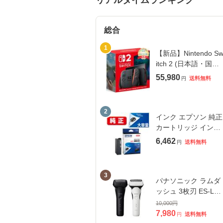
総合
1
【新品】Nintendo S
itch 2 (日本語・国内
専用) 任天堂 BEE-S-
55,980
送料無料
円
B6CA【送料無料/ラ
ピング可】
2
インク エプソン 純正
カートリッジ インク
カートリッジ IB07KB
6,462
送料無料
円
インクカートリッジ
ブラック
3
パナソニック ラムダ
ッシュ 3枚刃 ES-L32
0W
10,000
円
7,980
送料無料
円