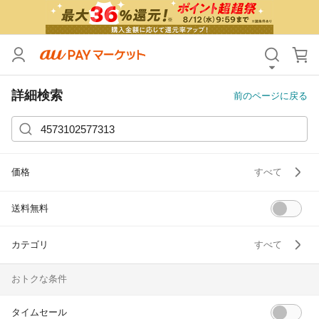
カテゴリ
すべて
価格
すべて
詳細検索
前のページに戻る
支払い方法
すべて
その他の条件
価格
すべて
送料無料
タイムセール
送料無料
Pontaパス特典対象すべて
ポイントUPセレクトのみ
サンキュー配送対象
レビューキャンペーン
カテゴリ
すべて
おトクな条件
キーワード
タイムセール