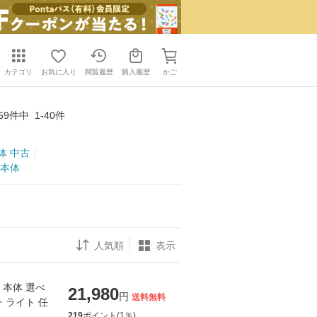
カテゴリ
お気に入り
閲覧履歴
購入履歴
かご
59
件中
1-40
件
体 中古
ト本体
表示
本体 選べ
21,980
円
送料無料
ライト 任
219
ポイント(
1
％)