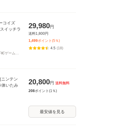
 ターコイズ
29,980
円
】スイッチラ
送料
1,800
円
1,499
ポイント(
5
％)
4.5
(18)
下町ゲーム問
te(ニンテン
20,800
円
送料無料
 本体いたみ
208
ポイント(
1
％)
最安値を見る