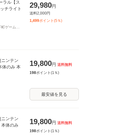
 コーラル【ス
29,980
円
イッチライト
送料
2,000
円
1,499
ポイント(
5
％)
下町ゲーム問
te(ニンテン
19,800
円
送料無料
 本体のみ 本
198
ポイント(
1
％)
最安値を見る
te(ニンテン
19,800
円
送料無料
ル 本体のみ
198
ポイント(
1
％)