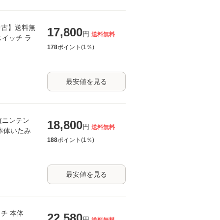
中古】送料無
17,800
円
送料無料
ドースイッチ ラ
178
ポイント(
1
％)
最安値を見る
te(ニンテン
18,800
円
送料無料
 本体いたみ
188
ポイント(
1
％)
最安値を見る
チ 本体
22,580
円