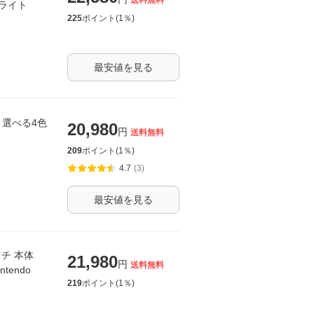
送料無料
 ライト
225
ポイント(
1
％)
最安値を見る
み 選べる4色
20,980
円
送料無料
209
ポイント(
1
％)
4.7
(3)
最安値を見る
チ 本体
21,980
円
送料無料
tendo
219
ポイント(
1
％)