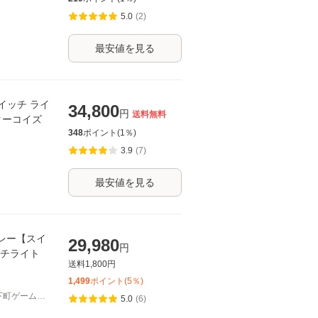
5.0
(2)
最安値を見る
イッチ ライ
34,800
円
送料無料
AA ターコイズ
348
ポイント(
1
％)
3.9
(7)
最安値を見る
 グレー【スイ
29,980
円
ッチライト
送料
1,800
円
1,499
ポイント(
5
％)
下町ゲーム問
5.0
(6)