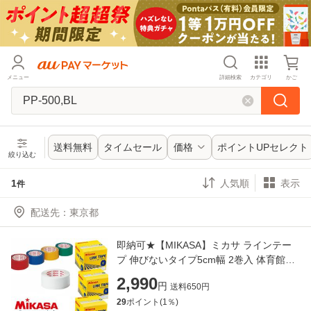
メニュー
詳細検索
カテゴリ
かご
送料無料
タイムセール
価格
ポイントUPセレクト
絞り込む
1
表示
件
配送先
：
即納可★【MIKASA】ミカサ ラインテー
プ 伸びないタイプ5cm幅 2巻入 体育館用
品 日本製 PP-500 直線用 伸びないライン
2,990
円
送料
650
円
テープ PP500
29
ポイント(
1
％)