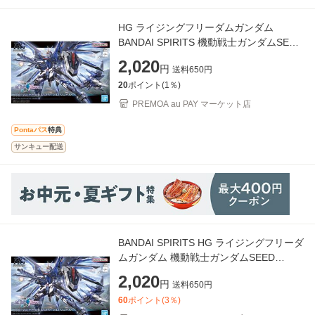
HG ライジングフリーダムガンダム
BANDAI SPIRITS 機動戦士ガンダムSEED
FREEDOM
2,020
円
送料
650
円
20
ポイント(
1
％)
PREMOA au PAY マーケット店
Pontaパス
特典
サンキュー配送
BANDAI SPIRITS HG ライジングフリーダ
ムガンダム 機動戦士ガンダムSEED
FREEDOM
2,020
円
送料
650
円
60
ポイント(
3
％)