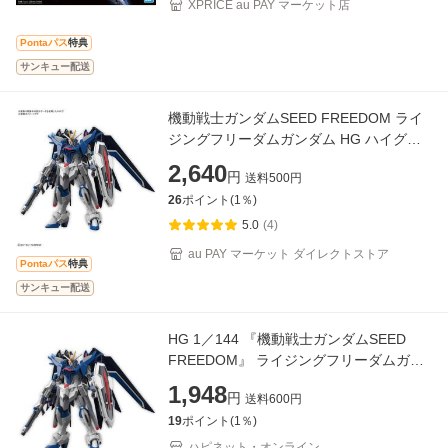
XPRICE au PAY マーケット店
Pontaパス
特典
サンキュー配送
機動戦士ガンダムSEED FREEDOM ライ
ジングフリーダムガンダム HG ハイグレ
ード 1/144スケール プラモデル 模型 ガン
2,640
円
送料
500
円
プラ
26
ポイント(
1
％)
5.0
(4)
au PAY マーケット ダイレクトストア
Pontaパス
特典
サンキュー配送
HG 1／144 『機動戦士ガンダムSEED
FREEDOM』 ライジングフリーダムガン
ダム
1,948
円
送料
600
円
19
ポイント(
1
％)
ハピネット・オンライン