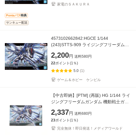
家電のＳＡＫＵＲＡ
Pontaパス
特典
サンキュー配送
4573102662842:HGCE 1/144
(243)STTS-909 ライジングフリーダムガ
ンダム (機動戦士ガンダムSEED
2,200
円
送料
580
円
FREEDOM)【新品】 ガンプラ プラモデ
22
ポイント(
1
％)
ル
5.0
(1)
ゲーム＆ホビー ケンビル
【中古即納】[PTM] (再販) HG 1/144 ライ
ジングフリーダムガンダム 機動戦士ガン
ダムSEED FREEDOM(シード フリーダ
2,337
円
送料
680
円
ム) プラモデル(506628
23
ポイント(
1
％)
完全無休！即日発送！メディアワールド