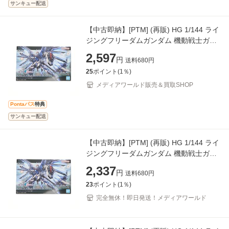
サンキュー配送
【中古即納】[PTM] (再販) HG 1/144 ライ
ジングフリーダムガンダム 機動戦士ガン
ダムSEED FREEDOM(シード フリーダ
2,597
円
送料
680
円
ム) プラモデル(506628
25
ポイント(
1
％)
メディアワールド販売＆買取SHOP
Pontaパス
特典
サンキュー配送
【中古即納】[PTM] (再販) HG 1/144 ライ
ジングフリーダムガンダム 機動戦士ガン
ダムSEED FREEDOM(シード フリーダ
2,337
円
送料
680
円
ム) プラモデル(506628
23
ポイント(
1
％)
完全無休！即日発送！メディアワールド