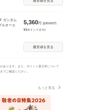
最安値を見る
01F ガンダム
5,360
円
送料
680
円
ダブルオーエ
53
ポイント(
1
％)
最安値を見る
があります。また、ポイント還元率について
きでご確認ください。
もっと見る