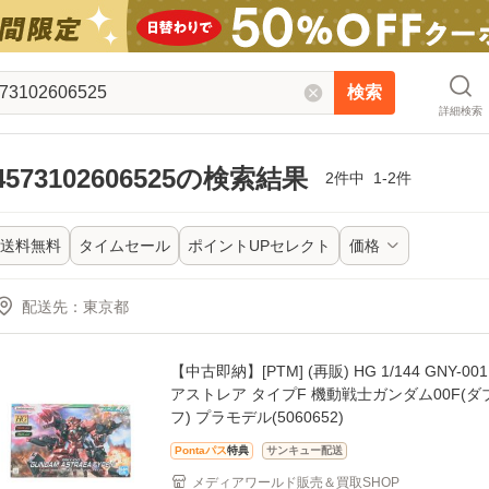
検索
詳細検索
4573102606525の検索結果
2
件中
1-2
件
送料無料
タイムセール
ポイントUPセレクト
価格
配送先
：
【中古即納】[PTM] (再販) HG 1/144 GNY-0
アストレア タイプF 機動戦士ガンダム00F(
フ) プラモデル(5060652)
Pontaパス
特典
サンキュー配送
メディアワールド販売＆買取SHOP