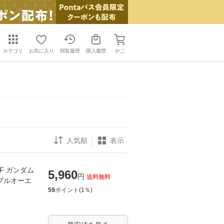
カテゴリ
お気に入り
閲覧履歴
購入履歴
かご
表示
01F ガンダム
5,960
円
送料無料
ダブルオーエ
59
ポイント(
1
％)