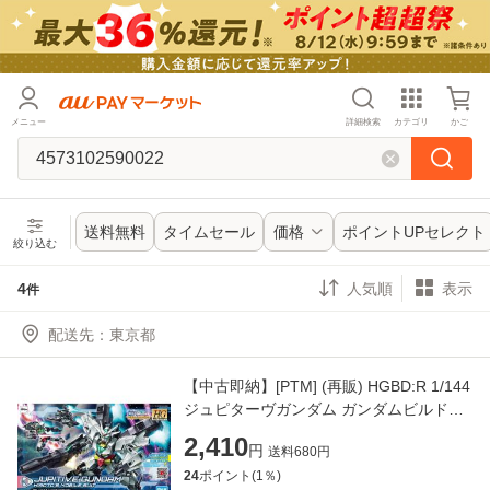
メニュー
詳細検索
カテゴリ
かご
送料無料
タイムセール
価格
ポイントUPセレクト
絞り込む
4
表示
件
配送先
：
【中古即納】[PTM] (再販) HGBD:R 1/144
ジュピターヴガンダム ガンダムビルドダ
イバーズRe:RISE(リライズ) プラモデル
2,410
円
送料
680
円
(5059002) バンダ
24
ポイント(
1
％)