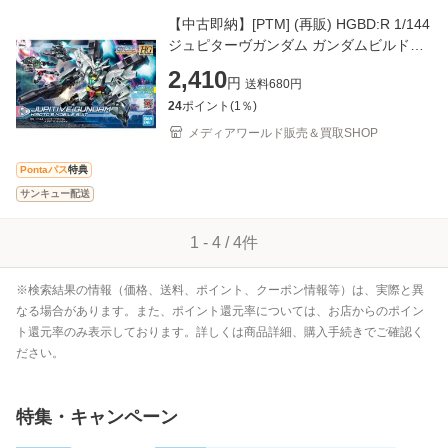
【中古即納】[PTM] (再販) HGBD:R 1/144
ジュピターヴガンダム ガンダムビルドダ
イバーズRe:RISE(リライズ) プラモデル
2,410
円
送料
680
円
(5059002) バンダ
24
ポイント(
1
％)
メディアワールド販売＆買取SHOP
Pontaパス
特典
サンキュー配送
1
-
4
/
4
件
※検索結果の情報（価格、送料、ポイント、クーポン情報等）は、実際と異
なる場合があります。また、ポイント還元率については、お店からのポイン
ト還元率のみ表示しております。詳しくは商品詳細、購入手続きでご確認く
ださい。
特集・キャンペーン