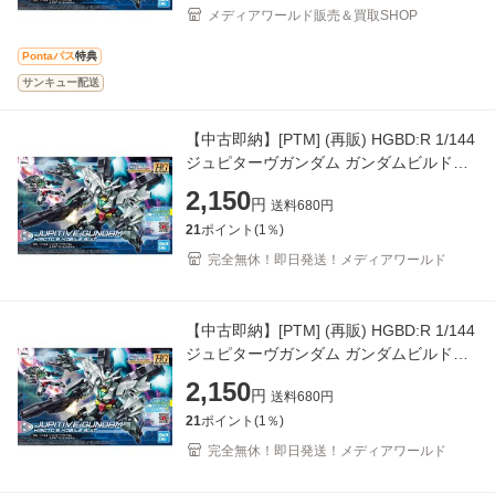
メディアワールド販売＆買取SHOP
Pontaパス
特典
サンキュー配送
【中古即納】[PTM] (再販) HGBD:R 1/144
ジュピターヴガンダム ガンダムビルドダ
イバーズRe:RISE(リライズ) プラモデル
2,150
円
送料
680
円
(5059002) バンダ
21
ポイント(
1
％)
完全無休！即日発送！メディアワールド
【中古即納】[PTM] (再販) HGBD:R 1/144
ジュピターヴガンダム ガンダムビルドダ
イバーズRe:RISE(リライズ) プラモデル
2,150
円
送料
680
円
(5059002) バンダ
21
ポイント(
1
％)
完全無休！即日発送！メディアワールド