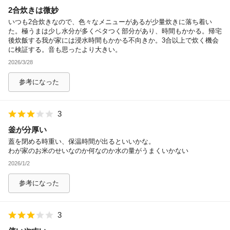
2合炊きは微妙
除外ワード
いつも2合炊きなので、色々なメニューがあるが少量炊きに落ち着い
た。極うまは少し水分が多くベタつく部分があり、時間もかかる。帰宅
後炊飯する我が家には浸水時間もかかる不向きか。3合以上で炊く機会
に検証する。音も思ったより大きい。
2026/3/28
参考になった
3
釜が分厚い
蓋を閉める時重い、保温時間が出るといいかな。
わが家のお米のせいなのか何なのか水の量がうまくいかない
2026/1/2
参考になった
3