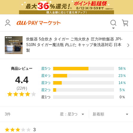
カテゴリ
すべて
価格
すべて
炊飯器 5合炊き タイガー ご泡火炊き 圧力IH炊飯器 JPI-
S10N タイガー魔法瓶 内ぶた キャップ食洗器対応 日本
製
支払い方法
すべて
その他の条件
商品レビュー
星5つ
58
％
星4つ
23
％
4.4
送料無料
タイムセール
星3つ
14
％
(
22
件)
星2つ
5
％
Pontaパス特典対象すべて
ポイントUPセレクトのみ
星1つ
0
％
サンキュー配送対象
レビューキャンペーン
3件
星：
キーワード
3