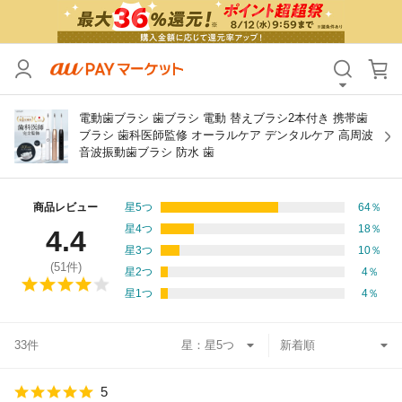
カテゴリ
すべて
価格
すべて
電動歯ブラシ 歯ブラシ 電動 替えブラシ2本付き 携帯歯
ブラシ 歯科医師監修 オーラルケア デンタルケア 高周波
音波振動歯ブラシ 防水 歯
支払い方法
すべて
その他の条件
商品レビュー
星5つ
64
％
星4つ
18
％
4.4
送料無料
タイムセール
星3つ
10
％
(
51
件)
星2つ
4
％
Pontaパス特典対象すべて
ポイントUPセレクトのみ
星1つ
4
％
サンキュー配送対象
レビューキャンペーン
33件
星：
キーワード
5