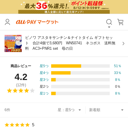
カテゴリ
すべて
価格
すべて
ビノワ アスタキサンチン＆ナイトタイム ギフトセッ
ト 合計4個で3,680円 WN50741 ネコポス 送料無
料 AC3+PNR1 set 母の日
支払い方法
すべて
その他の条件
商品レビュー
星5つ
51
％
星4つ
33
％
4.2
送料無料
タイムセール
星3つ
8
％
(
12
件)
星2つ
0
％
Pontaパス特典対象すべて
ポイントUPセレクトのみ
星1つ
8
％
サンキュー配送対象
レビューキャンペーン
6件
星：
キーワード
5