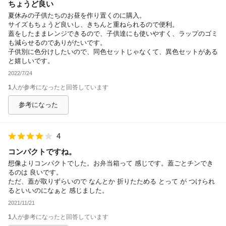
ちょうど良い
夏休みの子供たちのお昼を作り置くのに購入。
サイズもちょうど良いし、きちんと重ねられるので便利。
蓋をしたままレンジできるので、子供達にも使いやすく、ラップのゴミ
も減らせるのでありがたいです。
子供別に色分けしたいので、同色セットじゃなくて、異色セットがある
と嬉しいです。
2022/7/24
1
人が参考になったと回答しています
参考になった
4
コンパクトですね。
想像よりコンパクトでした。お弁当箱って 感じです。蓋ごとチンでき
るのは 良いです。
ただ、蓋が取りずらいので なんとか 折りたためる とって が つけられ
るといいのになぁと 感じました。
2021/11/21
1
人が参考になったと回答しています