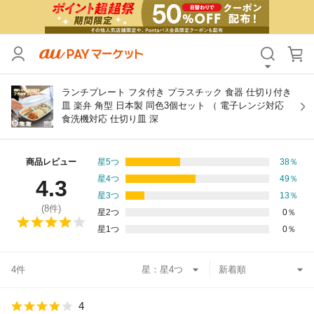
カテゴリ
すべて
価格
すべて
ランチプレート フタ付き プラスチック 食器 仕切り付き
皿 楽弁 角型 日本製 同色3個セット （ 電子レンジ対応
食洗機対応 仕切り皿 深
支払い方法
すべて
その他の条件
商品レビュー
星5つ
38
％
星4つ
49
％
4.3
送料無料
タイムセール
星3つ
13
％
(
8
件)
星2つ
0
％
Pontaパス特典対象すべて
ポイントUPセレクトのみ
星1つ
0
％
サンキュー配送対象
レビューキャンペーン
4件
星：
キーワード
4