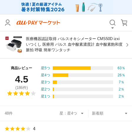
カテゴリ
すべて
価格
すべて
医療機器認証取得 パルスオキシメーター CMS50D izxi
いつくし 医療用 パルス 血中酸素濃度計 血中酸素飽和度
脈拍 呼吸 簡単ワンタッチ
支払い方法
すべて
その他の条件
商品レビュー
星5つ
63
％
星4つ
26
％
4.5
送料無料
タイムセール
星3つ
7
％
(
186
件)
星2つ
2
％
Pontaパス特典対象すべて
ポイントUPセレクトのみ
星1つ
2
％
サンキュー配送対象
レビューキャンペーン
48件
星：
キーワード
4