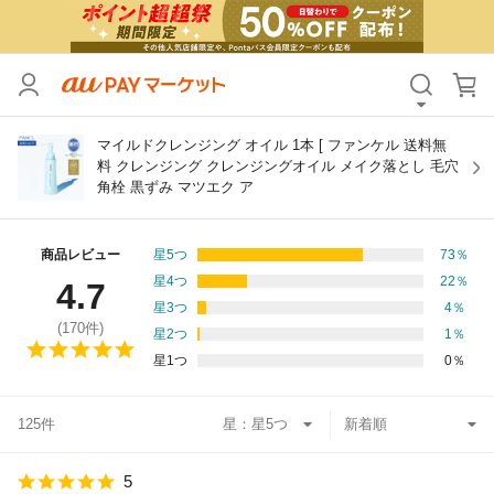
カテゴリ
すべて
価格
すべて
マイルドクレンジング オイル 1本 [ ファンケル 送料無
料 クレンジング クレンジングオイル メイク落とし 毛穴
角栓 黒ずみ マツエク ア
支払い方法
すべて
その他の条件
商品レビュー
星5つ
73
％
星4つ
22
％
4.7
送料無料
タイムセール
星3つ
4
％
(
170
件)
星2つ
1
％
Pontaパス特典対象すべて
ポイントUPセレクトのみ
星1つ
0
％
サンキュー配送対象
レビューキャンペーン
125件
星：
キーワード
5