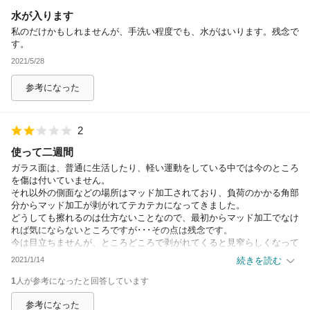
水が入ります
私のだけかもしれませんが、手洗い程度でも、水がはいります。残念で
す。
2021/5/28
参考になった
2
使って二週間
ガラス面は、普通に生活したり、軽い運動をしている中では今のところ
を傷は付いていません。
それ以外の側面などの場所はマッド加工されており、負荷のかかる角部
分からマッド加工が剥がれてテカテカになってきました。
どうしても擦れるのは仕方ないことなので、最初からマッド加工でなけ
れば気にならないところですが･･･その点は残念です。
今は目立ちませんが、ところどころで剥がれてくると見窄らしくなって
しまうので･･･そこで変え時かなと思ってます。
2021/1/14
続きを読む
二週間でこの症状が出てきたので･･･そこまで先の話ではなさそうで
す。。
1
人が参考になったと回答しています
参考になった