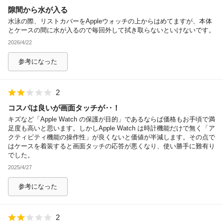
隙間から水が入る
除外ワード
水泳の際、リストカバーをAppleウォッチの上からはめてますが、本体
とケースの間に水が入るので毎回外して拭き取らないといけないです。
2026/4/22
参考になった
2
コスパは良いが画面タッチが‥！
キズなど「Apple Watch の保護が目的」であるならば価格もお手頃で満
足度も高いと思います。しかしApple Watch は時計機能だけで無く「ア
クティビティ機能の操作性」が良くないと価値が半減します。その点で
はケースを着装すると画面タッチの応答が悪くなり、使い勝手に難有り
でした。
2025/4/27
参考になった
2