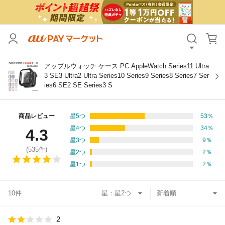
カテゴリ
すべて
価格
すべて
アップルウォッチ ケース PC AppleWatch Series11 Ultra
3 SE3 Ultra2 Ultra Series10 Series9 Series8 Series7 Ser
ies6 SE2 SE Series3 S
支払い方法
すべて
その他の条件
商品レビュー
星5つ
53
％
星4つ
34
％
4.3
送料無料
タイムセール
星3つ
9
％
(
535
件)
星2つ
2
％
Pontaパス特典対象すべて
ポイントUPセレクトのみ
星1つ
2
％
サンキュー配送対象
レビューキャンペーン
10件
星：
キーワード
2