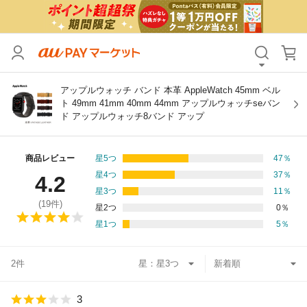
カテゴリ
すべて
価格
すべて
アップルウォッチ バンド 本革 AppleWatch 45mm ベル
ト 49mm 41mm 40mm 44mm アップルウォッチseバン
ド アップルウォッチ8バンド アップ
支払い方法
すべて
その他の条件
商品レビュー
星5つ
47
％
星4つ
37
％
4.2
送料無料
タイムセール
星3つ
11
％
(
19
件)
星2つ
0
％
Pontaパス特典対象すべて
ポイントUPセレクトのみ
星1つ
5
％
サンキュー配送対象
レビューキャンペーン
2件
星：
キーワード
3