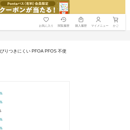
お気に入り
閲覧履歴
購入履歴
マイメニュー
かご
びりつきにくい PFOA PFOS 不使
％
％
％
％
％