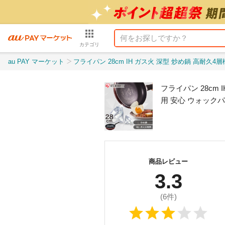
カテゴリ
au PAY マーケット
フライパン 28cm IH ガス火 深型 炒め鍋 高耐久4層構造 ダイヤモンドコート 耐久性 こびりつ
フライパン 28cm
用 安心 ウォックパ
商品レビュー
3.3
(
6
件)