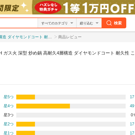
検索
絞り込む
きにくい PFOA PFOS 不使用 安心 ウォックパ
商品レビュー
 IH ガス火 深型 炒め鍋 高耐久4層構造 ダイヤモンドコート 耐久性 こ
星5つ
17
星4つ
49
星3つ
0
星2つ
17
星1つ
17