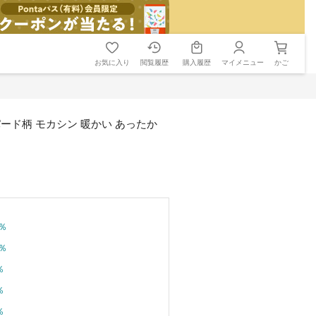
お気に入り
閲覧履歴
購入履歴
マイメニュー
かご
パード柄 モカシン 暖かい あったか
％
％
％
％
％