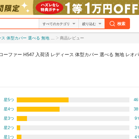
検索
絞り込む
ード柄 モカシン 暖かい あったか 防寒 カジュアル
商品レビュー
ーファー H547 入荷済 レディース 体型カバー 選べる 無地 レオ
星5つ
46
星4つ
38
星3つ
9
星2つ
3
星1つ
4