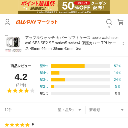
カテゴリ
すべて
価格
すべて
アップルウォッチ カバー ソフトケース apple watch seri
es6 SE3 SE2 SE series5 series4 保護カバー TPUケー
ス 40mm 44mm 38mm 42mm Ser
支払い方法
すべて
その他の条件
商品レビュー
星5つ
57
％
星4つ
14
％
4.2
送料無料
タイムセール
星3つ
24
％
(
21
件)
星2つ
5
％
Pontaパス特典対象すべて
ポイントUPセレクトのみ
星1つ
0
％
サンキュー配送対象
レビューキャンペーン
12件
星：
キーワード
5