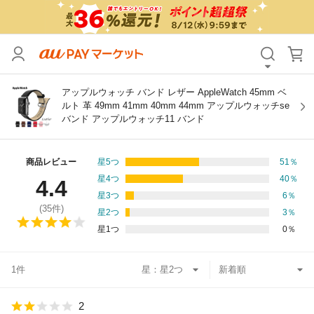
カテゴリ
すべて
価格
すべて
アップルウォッチ バンド レザー AppleWatch 45mm ベ
ルト 革 49mm 41mm 40mm 44mm アップルウォッチse
バンド アップルウォッチ11 バンド
支払い方法
すべて
その他の条件
商品レビュー
星5つ
51
％
星4つ
40
％
4.4
送料無料
タイムセール
星3つ
6
％
(
35
件)
星2つ
3
％
Pontaパス特典対象すべて
ポイントUPセレクトのみ
星1つ
0
％
サンキュー配送対象
レビューキャンペーン
1件
星：
キーワード
2